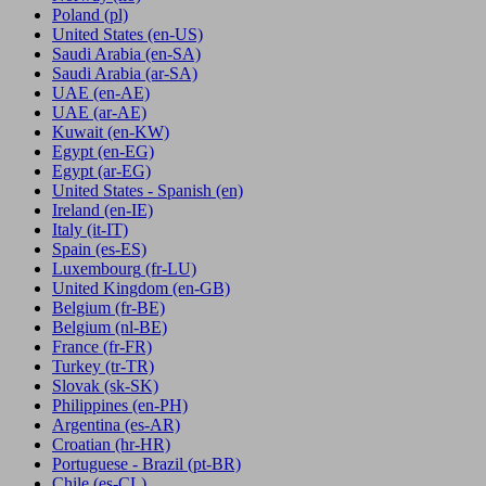
Poland
(pl)
United States
(en-US)
Saudi Arabia
(en-SA)
Saudi Arabia
(ar-SA)
UAE
(en-AE)
UAE
(ar-AE)
Kuwait
(en-KW)
Egypt
(en-EG)
Egypt
(ar-EG)
United States - Spanish
(en)
Ireland
(en-IE)
Italy
(it-IT)
Spain
(es-ES)
Luxembourg
(fr-LU)
United Kingdom
(en-GB)
Belgium
(fr-BE)
Belgium
(nl-BE)
France
(fr-FR)
Turkey
(tr-TR)
Slovak
(sk-SK)
Philippines
(en-PH)
Argentina
(es-AR)
Croatian
(hr-HR)
Portuguese - Brazil
(pt-BR)
Chile
(es-CL)