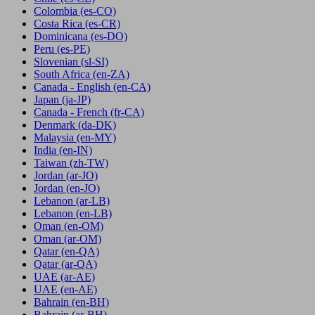
Colombia
(es-CO)
Costa Rica
(es-CR)
Dominicana
(es-DO)
Peru
(es-PE)
Slovenian
(sl-SI)
South Africa
(en-ZA)
Canada - English
(en-CA)
Japan
(ja-JP)
Canada - French
(fr-CA)
Denmark
(da-DK)
Malaysia
(en-MY)
India
(en-IN)
Taiwan
(zh-TW)
Jordan
(ar-JO)
Jordan
(en-JO)
Lebanon
(ar-LB)
Lebanon
(en-LB)
Oman
(en-OM)
Oman
(ar-OM)
Qatar
(en-QA)
Qatar
(ar-QA)
UAE
(ar-AE)
UAE
(en-AE)
Bahrain
(en-BH)
Bahrain
(ar-BH)