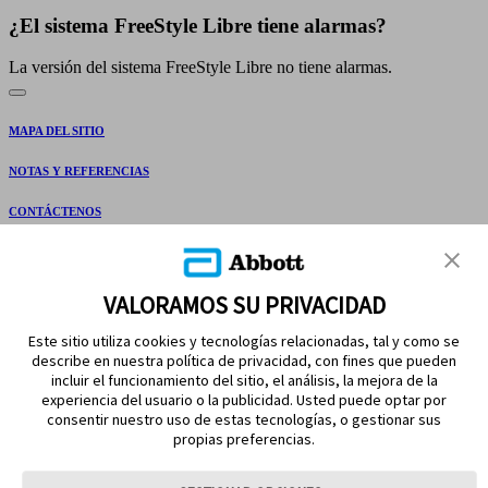
¿El sistema FreeStyle Libre tiene alarmas?
La versión del sistema FreeStyle Libre no tiene alarmas.
MAPA DEL SITIO
NOTAS Y REFERENCIAS
CONTÁCTENOS
VALORAMOS SU PRIVACIDAD
Este sitio utiliza cookies y tecnologías relacionadas, tal y como se
describe en nuestra política de privacidad, con fines que pueden
incluir el funcionamiento del sitio, el análisis, la mejora de la
experiencia del usuario o la publicidad. Usted puede optar por
MANTÉNGASE EN CONTACTO
consentir nuestro uso de estas tecnologías, o gestionar sus
propias preferencias.