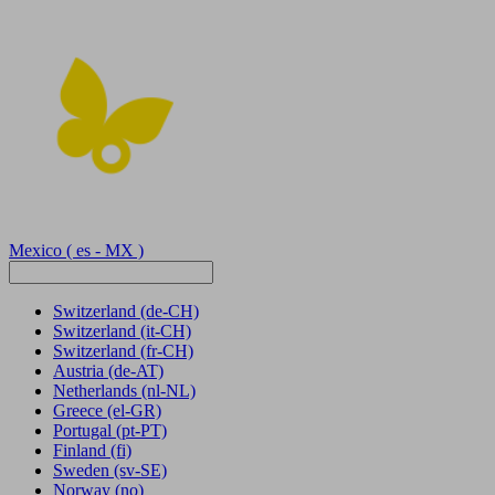
Mexico
( es - MX )
Switzerland
(de-CH)
Switzerland
(it-CH)
Switzerland
(fr-CH)
Austria
(de-AT)
Netherlands
(nl-NL)
Greece
(el-GR)
Portugal
(pt-PT)
Finland
(fi)
Sweden
(sv-SE)
Norway
(no)