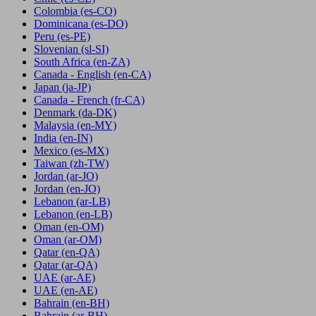
Colombia
(es-CO)
Dominicana
(es-DO)
Peru
(es-PE)
Slovenian
(sl-SI)
South Africa
(en-ZA)
Canada - English
(en-CA)
Japan
(ja-JP)
Canada - French
(fr-CA)
Denmark
(da-DK)
Malaysia
(en-MY)
India
(en-IN)
Mexico
(es-MX)
Taiwan
(zh-TW)
Jordan
(ar-JO)
Jordan
(en-JO)
Lebanon
(ar-LB)
Lebanon
(en-LB)
Oman
(en-OM)
Oman
(ar-OM)
Qatar
(en-QA)
Qatar
(ar-QA)
UAE
(ar-AE)
UAE
(en-AE)
Bahrain
(en-BH)
Bahrain
(ar-BH)