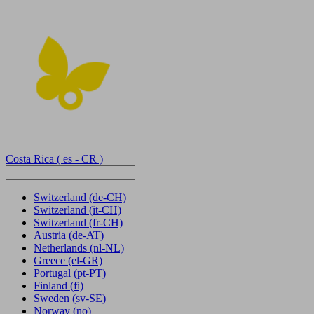
Costa Rica
( es - CR )
Switzerland
(de-CH)
Switzerland
(it-CH)
Switzerland
(fr-CH)
Austria
(de-AT)
Netherlands
(nl-NL)
Greece
(el-GR)
Portugal
(pt-PT)
Finland
(fi)
Sweden
(sv-SE)
Norway
(no)