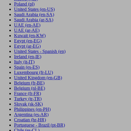
Poland
(pl)
United States
(en-US)
Saudi Arabia
(en-SA)
Saudi Arabia
(ar-SA)
UAE
(en-AE)
UAE
(ar-AE)
Kuwait
(en-KW)
Egypt
(en-EG)
Egypt
(ar-EG)
United States - Spanish
(en)
Ireland
(en-IE)
Italy
(it-IT)
Spain
(es-ES)
Luxembourg
(fr-LU)
United Kingdom
(en-GB)
Belgium
(fr-BE)
Belgium
(nl-BE)
France
(fr-FR)
Turkey
(tr-TR)
Slovak
(sk-SK)
Philippines
(en-PH)
Argentina
(es-AR)
Croatian
(hr-HR)
Portuguese - Brazil
(pt-BR)
Chile
(es-CL)