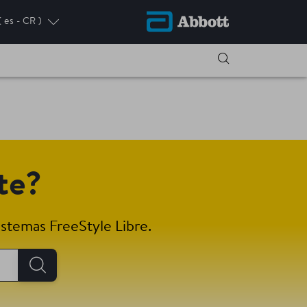
( es - CR )
te?
istemas FreeStyle Libre.