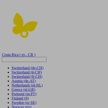
Costa Rica
( es - CR )
Switzerland
(de-CH)
Switzerland
(it-CH)
Switzerland
(fr-CH)
Austria
(de-AT)
Netherlands
(nl-NL)
Greece
(el-GR)
Portugal
(pt-PT)
Finland
(fi)
Sweden
(sv-SE)
Norway
(no)