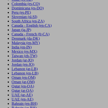
Colombia
(es-CO)
Dominicana
(es-DO)
Peru
(es-PE)
Slovenian
(sl-SI)
South Africa
(en-ZA)
Canada - English
(en-CA)
Japan
(ja-JP)
Canada - French
(fr-CA)
Denmark
(da-DK)
Malaysia
(en-MY)
India
(en-IN)
Mexico
(es-MX)
Taiwan
(zh-TW)
Jordan
(ar-JO)
Jordan
(en-JO)
Lebanon
(ar-LB)
Lebanon
(en-LB)
Oman
(en-OM)
Oman
(ar-OM)
Qatar
(en-QA)
Qatar
(ar-QA)
UAE
(ar-AE)
UAE
(en-AE)
Bahrain
(en-BH)
Bahrain
(ar-BH)