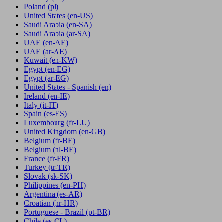
Poland
(pl)
United States
(en-US)
Saudi Arabia
(en-SA)
Saudi Arabia
(ar-SA)
UAE
(en-AE)
UAE
(ar-AE)
Kuwait
(en-KW)
Egypt
(en-EG)
Egypt
(ar-EG)
United States - Spanish
(en)
Ireland
(en-IE)
Italy
(it-IT)
Spain
(es-ES)
Luxembourg
(fr-LU)
United Kingdom
(en-GB)
Belgium
(fr-BE)
Belgium
(nl-BE)
France
(fr-FR)
Turkey
(tr-TR)
Slovak
(sk-SK)
Philippines
(en-PH)
Argentina
(es-AR)
Croatian
(hr-HR)
Portuguese - Brazil
(pt-BR)
Chile
(es-CL)