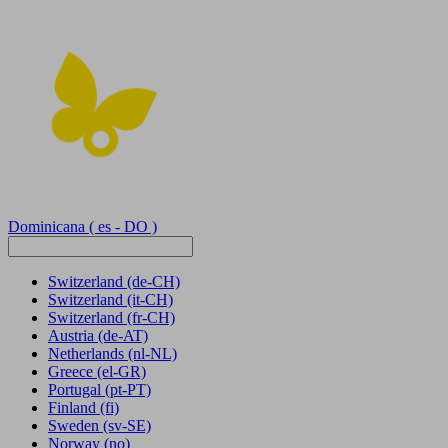
Dominicana
( es - DO )
Switzerland
(de-CH)
Switzerland
(it-CH)
Switzerland
(fr-CH)
Austria
(de-AT)
Netherlands
(nl-NL)
Greece
(el-GR)
Portugal
(pt-PT)
Finland
(fi)
Sweden
(sv-SE)
Norway
(no)