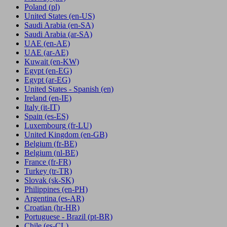
Poland
(pl)
United States
(en-US)
Saudi Arabia
(en-SA)
Saudi Arabia
(ar-SA)
UAE
(en-AE)
UAE
(ar-AE)
Kuwait
(en-KW)
Egypt
(en-EG)
Egypt
(ar-EG)
United States - Spanish
(en)
Ireland
(en-IE)
Italy
(it-IT)
Spain
(es-ES)
Luxembourg
(fr-LU)
United Kingdom
(en-GB)
Belgium
(fr-BE)
Belgium
(nl-BE)
France
(fr-FR)
Turkey
(tr-TR)
Slovak
(sk-SK)
Philippines
(en-PH)
Argentina
(es-AR)
Croatian
(hr-HR)
Portuguese - Brazil
(pt-BR)
Chile
(es-CL)