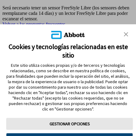
Será necesario tener un sensor FreeStyle Libre (los sensores deben
reemplazarse cada 14 días) y un lector FreeStyle Libre para poder
escanear el sensor.
Volver a las preguntas frecuentes
MAPA DEL SITIO
Cookies y tecnologías relacionadas en este
sitio
REFERENCIAS & AVISO LEGAL
Este sitio utiliza cookies propias y/o de terceros y tecnologías
CONTÁCTANOS
relacionadas, como se describe en nuestra política de cookies,
para finalidades que pueden incluir la operación del sitio, el análisis,
la mejora de la experiencia de usuario o la publicidad. Puede optar
por dar su consentimiento para nuestro uso de todas las cookies
haciendo clic en "Aceptar todas", rechazar su uso haciendo clic en
"Rechazar todas" (excepto las cookies requeridas, que no se
pueden rechazar) o gestionar sus propias preferencias haciendo
clic en "Gestionar opciones".
MANTENTE EN CONTACTO
GESTIONAR OPCIONES