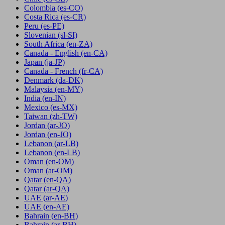
Colombia
(es-CO)
Costa Rica
(es-CR)
Peru
(es-PE)
Slovenian
(sl-SI)
South Africa
(en-ZA)
Canada - English
(en-CA)
Japan
(ja-JP)
Canada - French
(fr-CA)
Denmark
(da-DK)
Malaysia
(en-MY)
India
(en-IN)
Mexico
(es-MX)
Taiwan
(zh-TW)
Jordan
(ar-JO)
Jordan
(en-JO)
Lebanon
(ar-LB)
Lebanon
(en-LB)
Oman
(en-OM)
Oman
(ar-OM)
Qatar
(en-QA)
Qatar
(ar-QA)
UAE
(ar-AE)
UAE
(en-AE)
Bahrain
(en-BH)
Bahrain
(ar-BH)