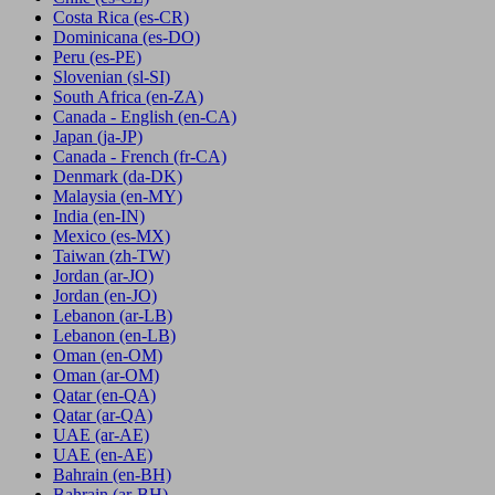
Costa Rica
(es-CR)
Dominicana
(es-DO)
Peru
(es-PE)
Slovenian
(sl-SI)
South Africa
(en-ZA)
Canada - English
(en-CA)
Japan
(ja-JP)
Canada - French
(fr-CA)
Denmark
(da-DK)
Malaysia
(en-MY)
India
(en-IN)
Mexico
(es-MX)
Taiwan
(zh-TW)
Jordan
(ar-JO)
Jordan
(en-JO)
Lebanon
(ar-LB)
Lebanon
(en-LB)
Oman
(en-OM)
Oman
(ar-OM)
Qatar
(en-QA)
Qatar
(ar-QA)
UAE
(ar-AE)
UAE
(en-AE)
Bahrain
(en-BH)
Bahrain
(ar-BH)