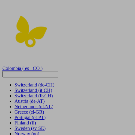
Colombia
( es - CO )
Switzerland
(de-CH)
Switzerland
(it-CH)
Switzerland
(fr-CH)
Austria
(de-AT)
Netherlands
(nl-NL)
Greece
(el-GR)
Portugal
(pt-PT)
Finland
(fi)
Sweden
(sv-SE)
Norway
(no)