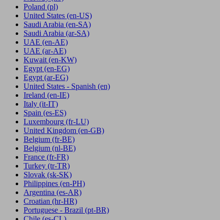
Poland
(pl)
United States
(en-US)
Saudi Arabia
(en-SA)
Saudi Arabia
(ar-SA)
UAE
(en-AE)
UAE
(ar-AE)
Kuwait
(en-KW)
Egypt
(en-EG)
Egypt
(ar-EG)
United States - Spanish
(en)
Ireland
(en-IE)
Italy
(it-IT)
Spain
(es-ES)
Luxembourg
(fr-LU)
United Kingdom
(en-GB)
Belgium
(fr-BE)
Belgium
(nl-BE)
France
(fr-FR)
Turkey
(tr-TR)
Slovak
(sk-SK)
Philippines
(en-PH)
Argentina
(es-AR)
Croatian
(hr-HR)
Portuguese - Brazil
(pt-BR)
Chile
(es-CL)