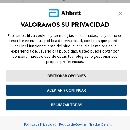
VALORAMOS SU PRIVACIDAD
MAPA DEL SITIO
Este sitio utiliza cookies y tecnologías relacionadas, tal y como se
describe en nuestra política de privacidad, con fines que pueden
REFERENCIAS & AVISO LEGAL
incluir el funcionamiento del sitio, el análisis, la mejora de la
experiencia del usuario o la publicidad. Usted puede optar por
CONTÁCTANOS
consentir nuestro uso de estas tecnologías, o gestionar sus
propias preferencias.
GESTIONAR OPCIONES
ACEPTAR Y CONTINUAR
Términos y condiciones
Política de privacidad
Política de garantía
Política de cookies
RECHAZAR TODAS
Preferencias sobre cookies
©2025 Abbott. Todos los derechos reservados. La cubierta del sensor,
Política de Privacidad
Política de Cookies
Tracker Details
FreeStyle Libre y las marcas relacionadas son marcas de Abbott.
ADC-102231 v2.0