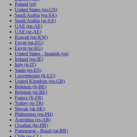
Poland
(pl)
United States
(en-US)
Saudi Arabia
(en-SA)
Saudi Arabia
(ar-SA)
UAE
(en-AE)
UAE
(ar-AE)
Kuwait
(en-KW)
Egypt
(en-EG)
Egypt
(ar-EG)
United States - Spanish
(en)
Ireland
(en-IE)
Italy
(it-IT)
Spain
(es-ES)
Luxembourg
(fr-LU)
United Kingdom
(en-GB)
Belgium
(fr-BE)
Belgium
(nl-BE)
France
(fr-FR)
Turkey
(tr-TR)
Slovak
(sk-SK)
Philippines
(en-PH)
Argentina
(es-AR)
Croatian
(hr-HR)
Portuguese - Brazil
(pt-BR)
Chile
(es-CL)