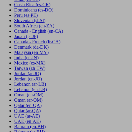
Costa Rica
(es-CR)
Dominicana
(es-DO)
Peru
(es-PE)
Slovenian
(sl-SI)
South Africa
(en-ZA)
Canada - English
(en-CA)
Japan
(ja-JP)
Canada - French
(fr-CA)
Denmark
(da-DK)
Malaysia
(en-MY)
India
(en-IN)
Mexico
(es-MX)
Taiwan
(zh-TW)
Jordan
(ar-JO)
Jordan
(en-JO)
Lebanon
(ar-LB)
Lebanon
(en-LB)
Oman
(en-OM)
Oman
(ar-OM)
Qatar
(en-QA)
Qatar
(ar-QA)
UAE
(ar-AE)
UAE
(en-AE)
Bahrain
(en-BH)
Bahrain
(ar-BH)