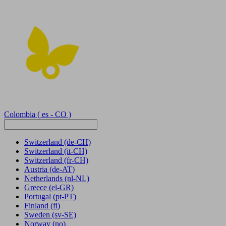
Colombia
( es - CO )
Switzerland
(de-CH)
Switzerland
(it-CH)
Switzerland
(fr-CH)
Austria
(de-AT)
Netherlands
(nl-NL)
Greece
(el-GR)
Portugal
(pt-PT)
Finland
(fi)
Sweden
(sv-SE)
Norway
(no)