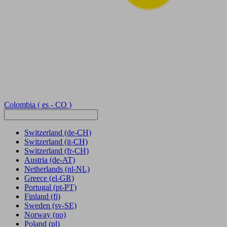
Colombia
( es - CO )
Switzerland
(de-CH)
Switzerland
(it-CH)
Switzerland
(fr-CH)
Austria
(de-AT)
Netherlands
(nl-NL)
Greece
(el-GR)
Portugal
(pt-PT)
Finland
(fi)
Sweden
(sv-SE)
Norway
(no)
Poland
(pl)