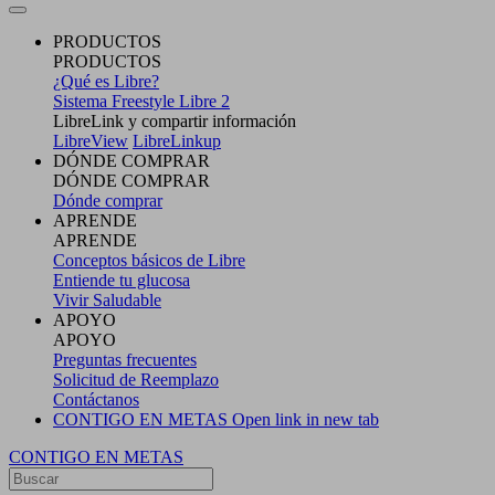
PRODUCTOS
PRODUCTOS
¿Qué es Libre?
Sistema Freestyle Libre 2
LibreLink y compartir información
LibreView
LibreLinkup
DÓNDE COMPRAR
DÓNDE COMPRAR
Dónde comprar
APRENDE
APRENDE
Conceptos básicos de Libre
Entiende tu glucosa
Vivir Saludable
APOYO
APOYO
Preguntas frecuentes
Solicitud de Reemplazo
Contáctanos
CONTIGO EN METAS
Open link in new tab
CONTIGO EN METAS