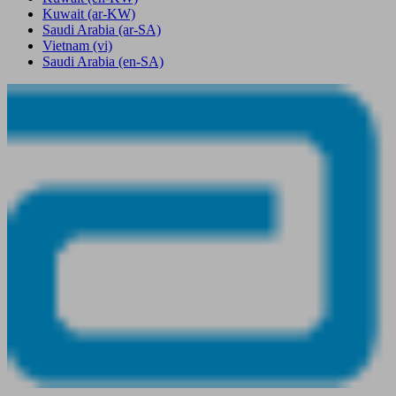
Kuwait
(ar-KW)
Saudi Arabia
(ar-SA)
Vietnam
(vi)
Saudi Arabia
(en-SA)