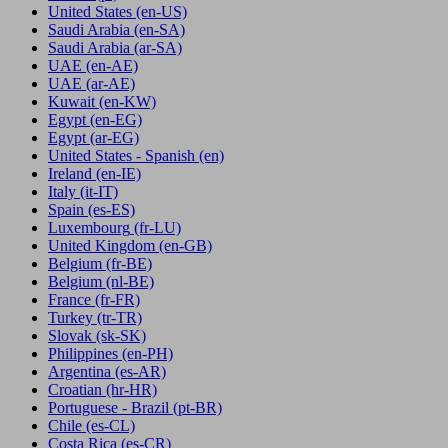
United States
(en-US)
Saudi Arabia
(en-SA)
Saudi Arabia
(ar-SA)
UAE
(en-AE)
UAE
(ar-AE)
Kuwait
(en-KW)
Egypt
(en-EG)
Egypt
(ar-EG)
United States - Spanish
(en)
Ireland
(en-IE)
Italy
(it-IT)
Spain
(es-ES)
Luxembourg
(fr-LU)
United Kingdom
(en-GB)
Belgium
(fr-BE)
Belgium
(nl-BE)
France
(fr-FR)
Turkey
(tr-TR)
Slovak
(sk-SK)
Philippines
(en-PH)
Argentina
(es-AR)
Croatian
(hr-HR)
Portuguese - Brazil
(pt-BR)
Chile
(es-CL)
Costa Rica
(es-CR)