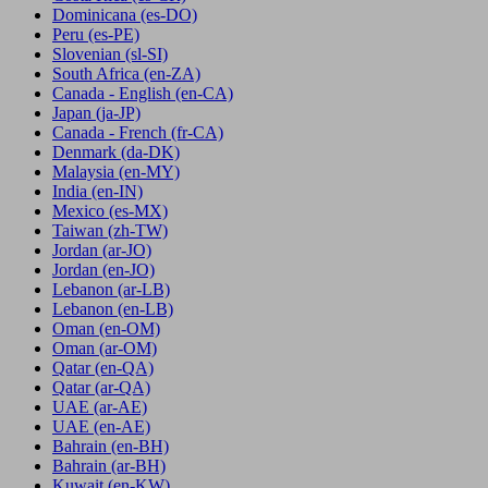
Dominicana
(es-DO)
Peru
(es-PE)
Slovenian
(sl-SI)
South Africa
(en-ZA)
Canada - English
(en-CA)
Japan
(ja-JP)
Canada - French
(fr-CA)
Denmark
(da-DK)
Malaysia
(en-MY)
India
(en-IN)
Mexico
(es-MX)
Taiwan
(zh-TW)
Jordan
(ar-JO)
Jordan
(en-JO)
Lebanon
(ar-LB)
Lebanon
(en-LB)
Oman
(en-OM)
Oman
(ar-OM)
Qatar
(en-QA)
Qatar
(ar-QA)
UAE
(ar-AE)
UAE
(en-AE)
Bahrain
(en-BH)
Bahrain
(ar-BH)
Kuwait
(en-KW)