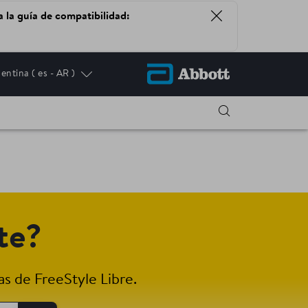
a la guía de compatibilidad:
entina
( es - AR )
 IN NEW TAB
te?
s de FreeStyle Libre.