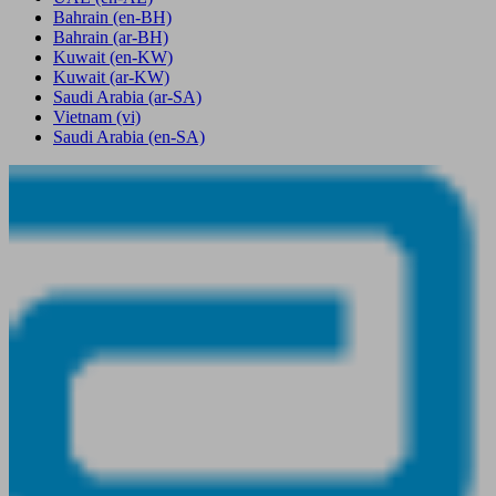
Bahrain
(en-BH)
Bahrain
(ar-BH)
Kuwait
(en-KW)
Kuwait
(ar-KW)
Saudi Arabia
(ar-SA)
Vietnam
(vi)
Saudi Arabia
(en-SA)