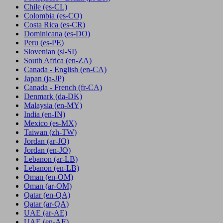
Chile
(es-CL)
Colombia
(es-CO)
Costa Rica
(es-CR)
Dominicana
(es-DO)
Peru
(es-PE)
Slovenian
(sl-SI)
South Africa
(en-ZA)
Canada - English
(en-CA)
Japan
(ja-JP)
Canada - French
(fr-CA)
Denmark
(da-DK)
Malaysia
(en-MY)
India
(en-IN)
Mexico
(es-MX)
Taiwan
(zh-TW)
Jordan
(ar-JO)
Jordan
(en-JO)
Lebanon
(ar-LB)
Lebanon
(en-LB)
Oman
(en-OM)
Oman
(ar-OM)
Qatar
(en-QA)
Qatar
(ar-QA)
UAE
(ar-AE)
UAE
(en-AE)