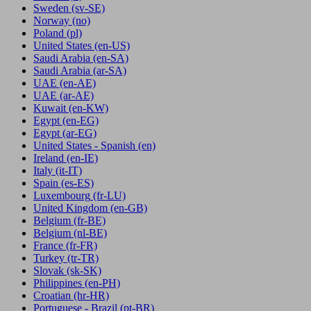
Sweden
(sv-SE)
Norway
(no)
Poland
(pl)
United States
(en-US)
Saudi Arabia
(en-SA)
Saudi Arabia
(ar-SA)
UAE
(en-AE)
UAE
(ar-AE)
Kuwait
(en-KW)
Egypt
(en-EG)
Egypt
(ar-EG)
United States - Spanish
(en)
Ireland
(en-IE)
Italy
(it-IT)
Spain
(es-ES)
Luxembourg
(fr-LU)
United Kingdom
(en-GB)
Belgium
(fr-BE)
Belgium
(nl-BE)
France
(fr-FR)
Turkey
(tr-TR)
Slovak
(sk-SK)
Philippines
(en-PH)
Croatian
(hr-HR)
Portuguese - Brazil
(pt-BR)