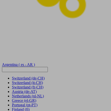
Argentina
( es - AR )
Switzerland
(de-CH)
Switzerland
(it-CH)
Switzerland
(fr-CH)
Austria
(de-AT)
Netherlands
(nl-NL)
Greece
(el-GR)
Portugal
(pt-PT)
Finland
(fi)