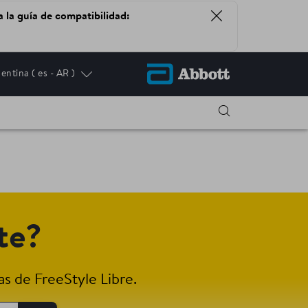
a la guía de compatibilidad:
entina
( es - AR )
 IN NEW TAB
te?
s de FreeStyle Libre.