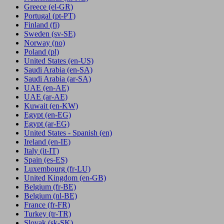
Greece
(el-GR)
Portugal
(pt-PT)
Finland
(fi)
Sweden
(sv-SE)
Norway
(no)
Poland
(pl)
United States
(en-US)
Saudi Arabia
(en-SA)
Saudi Arabia
(ar-SA)
UAE
(en-AE)
UAE
(ar-AE)
Kuwait
(en-KW)
Egypt
(en-EG)
Egypt
(ar-EG)
United States - Spanish
(en)
Ireland
(en-IE)
Italy
(it-IT)
Spain
(es-ES)
Luxembourg
(fr-LU)
United Kingdom
(en-GB)
Belgium
(fr-BE)
Belgium
(nl-BE)
France
(fr-FR)
Turkey
(tr-TR)
Slovak
(sk-SK)