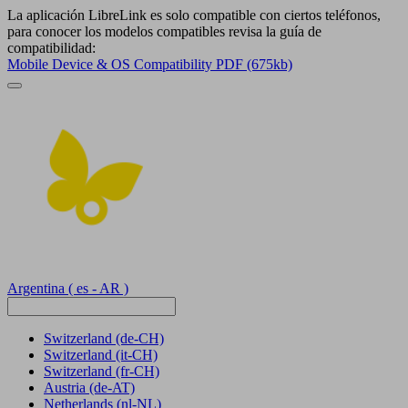
La aplicación LibreLink es solo compatible con ciertos teléfonos,
para conocer los modelos compatibles revisa la guía de
compatibilidad:
Mobile Device & OS Compatibility PDF (675kb)
Argentina
( es - AR )
Switzerland
(de-CH)
Switzerland
(it-CH)
Switzerland
(fr-CH)
Austria
(de-AT)
Netherlands
(nl-NL)