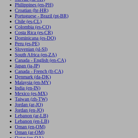
Philippines
(en-PH)
Croatian
(hr-HR)
Portuguese - Brazil
(pt-BR)
Chile
(es-CL)
Colombia
(es-CO)
Costa Rica
(es-CR)
Dominicana
(es-DO)
Peru
(es-PE)
Slovenian
(sl-SI)
South Africa
(en-ZA)
Canada - English
(en-CA)
Japan
(ja-JP)
Canada - French
(fr-CA)
Denmark
(da-DK)
Malaysia
(en-MY)
India
(en-IN)
Mexico
(es-MX)
Taiwan
(zh-TW)
Jordan
(ar-JO)
Jordan
(en-JO)
Lebanon
(ar-LB)
Lebanon
(en-LB)
Oman
(en-OM)
Oman
(ar-OM)
Qatar
(en-QA)