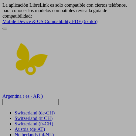
La aplicación LibreLink es solo compatible con ciertos teléfonos,
para conocer los modelos compatibles revisa la guía de
compatibilidad:
Mobile Device & OS Compatibility PDF (675kb)
Argentina
( es - AR )
Switzerland
(de-CH)
Switzerland
(it-CH)
Switzerland
(fr-CH)
Austria
(de-AT)
Netherlands
(nl-NL)