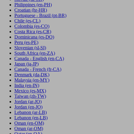
Philippines
(en-PH)
Croatian
(hr-HR)
Portuguese - Brazil
(pt-BR)
Chile
(es-CL)
Colombia
(es-CO)
Costa Rica
(es-CR)
Dominicana
(es-DO)
Peru
(es-PE)
Slovenian
(sl-SI)
South Africa
(en-ZA)
Canada - English
(en-CA)
Japan
(ja-JP)
Canada - French
(fr-CA)
Denmark
(da-DK)
Malaysia
(en-MY)
India
(en-IN)
Mexico
(es-MX)
Taiwan
(zh-TW)
Jordan
(ar-JO)
Jordan
(en-JO)
Lebanon
(ar-LB)
Lebanon
(en-LB)
Oman
(en-OM)
Oman
(ar-OM)
Qatar
(en-QA)