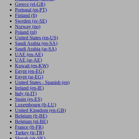
Greece
(el-GR)
Portugal
(pt-PT)
Finland
(fi)
Sweden
(sv-SE)
Norway
(no)
Poland
(pl)
United States
(en-US)
Saudi Arabia
(en-SA)
Saudi Arabia
(ar-SA)
UAE
(en-AE)
UAE
(ar-AE)
Kuwait
(en-KW)
Egypt
(en-EG)
Egypt
(ar-EG)
United States - Spanish
(en)
Ireland
(en-IE)
Italy
(it-IT)
Spain
(es-ES)
Luxembourg
(fr-LU)
United Kingdom
(en-GB)
Belgium
(fr-BE)
Belgium
(nl-BE)
France
(fr-FR)
Turkey
(tr-TR)
Slovak
(sk-SK)