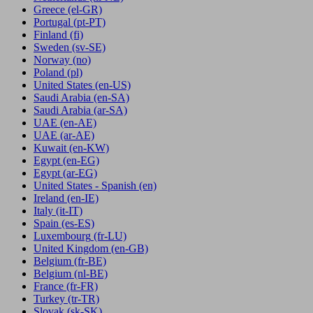
Greece
(el-GR)
Portugal
(pt-PT)
Finland
(fi)
Sweden
(sv-SE)
Norway
(no)
Poland
(pl)
United States
(en-US)
Saudi Arabia
(en-SA)
Saudi Arabia
(ar-SA)
UAE
(en-AE)
UAE
(ar-AE)
Kuwait
(en-KW)
Egypt
(en-EG)
Egypt
(ar-EG)
United States - Spanish
(en)
Ireland
(en-IE)
Italy
(it-IT)
Spain
(es-ES)
Luxembourg
(fr-LU)
United Kingdom
(en-GB)
Belgium
(fr-BE)
Belgium
(nl-BE)
France
(fr-FR)
Turkey
(tr-TR)
Slovak
(sk-SK)