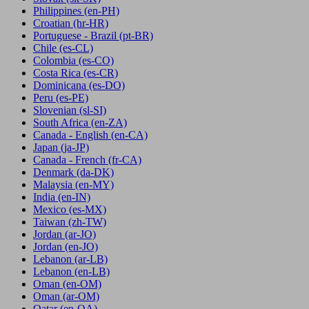
Philippines
(en-PH)
Croatian
(hr-HR)
Portuguese - Brazil
(pt-BR)
Chile
(es-CL)
Colombia
(es-CO)
Costa Rica
(es-CR)
Dominicana
(es-DO)
Peru
(es-PE)
Slovenian
(sl-SI)
South Africa
(en-ZA)
Canada - English
(en-CA)
Japan
(ja-JP)
Canada - French
(fr-CA)
Denmark
(da-DK)
Malaysia
(en-MY)
India
(en-IN)
Mexico
(es-MX)
Taiwan
(zh-TW)
Jordan
(ar-JO)
Jordan
(en-JO)
Lebanon
(ar-LB)
Lebanon
(en-LB)
Oman
(en-OM)
Oman
(ar-OM)
Qatar
(en-QA)