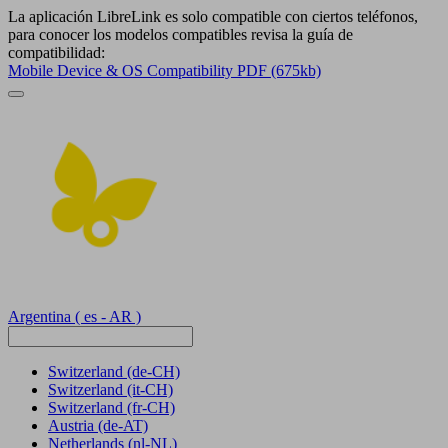
La aplicación LibreLink es solo compatible con ciertos teléfonos,
para conocer los modelos compatibles revisa la guía de
compatibilidad:
Mobile Device & OS Compatibility PDF (675kb)
Argentina
( es - AR )
Switzerland
(de-CH)
Switzerland
(it-CH)
Switzerland
(fr-CH)
Austria
(de-AT)
Netherlands
(nl-NL)