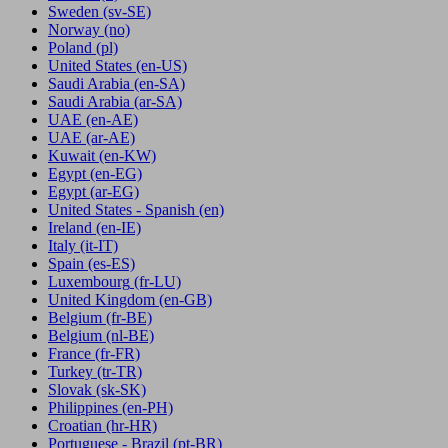
Sweden
(sv-SE)
Norway
(no)
Poland
(pl)
United States
(en-US)
Saudi Arabia
(en-SA)
Saudi Arabia
(ar-SA)
UAE
(en-AE)
UAE
(ar-AE)
Kuwait
(en-KW)
Egypt
(en-EG)
Egypt
(ar-EG)
United States - Spanish
(en)
Ireland
(en-IE)
Italy
(it-IT)
Spain
(es-ES)
Luxembourg
(fr-LU)
United Kingdom
(en-GB)
Belgium
(fr-BE)
Belgium
(nl-BE)
France
(fr-FR)
Turkey
(tr-TR)
Slovak
(sk-SK)
Philippines
(en-PH)
Croatian
(hr-HR)
Portuguese - Brazil
(pt-BR)