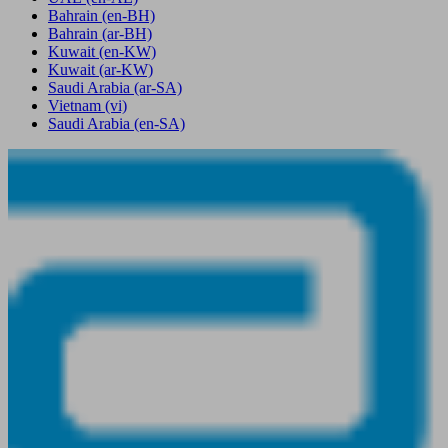
Bahrain
(en-BH)
Bahrain
(ar-BH)
Kuwait
(en-KW)
Kuwait
(ar-KW)
Saudi Arabia
(ar-SA)
Vietnam
(vi)
Saudi Arabia
(en-SA)