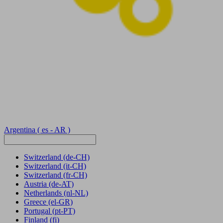
Argentina
( es - AR )
Switzerland
(de-CH)
Switzerland
(it-CH)
Switzerland
(fr-CH)
Austria
(de-AT)
Netherlands
(nl-NL)
Greece
(el-GR)
Portugal
(pt-PT)
Finland
(fi)