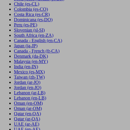
Chile
(es-CL)
Colombia
(es-CO)
Costa Rica
(es-CR)
Dominicana
(es-DO)
Peru
(es-PE)
Slovenian
(sl-SI)
South Africa
(en-ZA)
Canada - English
(en-CA)
Japan
(ja-JP)
Canada - French
(fr-CA)
Denmark
(da-DK)
Malaysia
(en-MY)
India
(en-IN)
Mexico
(es-MX)
Taiwan
(zh-TW)
Jordan
(ar-JO)
Jordan
(en-JO)
Lebanon
(ar-LB)
Lebanon
(en-LB)
Oman
(en-OM)
Oman
(ar-OM)
Qatar
(en-QA)
Qatar
(ar-QA)
UAE
(ar-AE)
UAE
(en-AE)