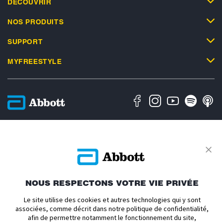
DÉCOUVRIR
NOS PRODUITS
SUPPORT
MYFREESTYLE
Politique en matière de vie privée
Conditions d'utilisation
Conditions générales de vente
Déclaration d'accessibilité
À propos d'Abbott
Politique relative aux cookies
Avis relatif au règlement sur les données
Préférences de cookies
NOUS RESPECTONS VOTRE VIE PRIVÉE
ADC-2693186 v1.0 Copyright © 2026 Abbott. Le boîtier du capteur,
Le site utilise des cookies et autres technologies qui y sont
FreeStyle, Libre, et les marques commerciales associées sont des marques
associées, comme décrit dans notre politique de confidentialité,
d’Abbott. mylife et YpsoPump sont des marques déposées de Ypsomed AG.
afin de permettre notamment le fonctionnement du site,
CamAPS et une marque déposée de Camdiab Ltd. Omnipod et le logo