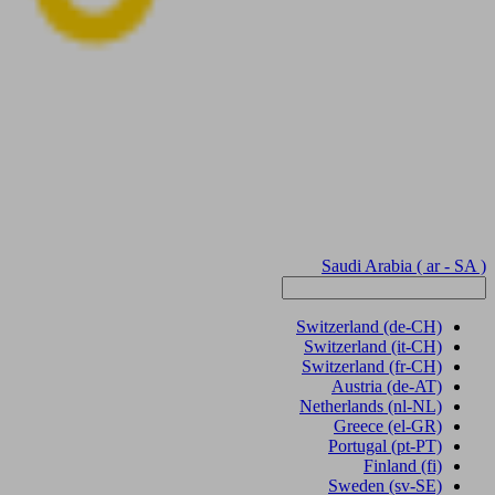
Saudi Arabia
( ar - SA )
Switzerland
(de-CH)
Switzerland
(it-CH)
Switzerland
(fr-CH)
Austria
(de-AT)
Netherlands
(nl-NL)
Greece
(el-GR)
Portugal
(pt-PT)
Finland
(fi)
Sweden
(sv-SE)