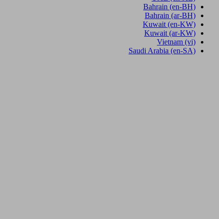
Bahrain
(en-BH)
Bahrain
(ar-BH)
Kuwait
(en-KW)
Kuwait
(ar-KW)
Vietnam
(vi)
Saudi Arabia
(en-SA)