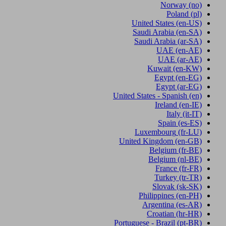
Norway
(no)
Poland
(pl)
United States
(en-US)
Saudi Arabia
(en-SA)
Saudi Arabia
(ar-SA)
UAE
(en-AE)
UAE
(ar-AE)
Kuwait
(en-KW)
Egypt
(en-EG)
Egypt
(ar-EG)
United States - Spanish
(en)
Ireland
(en-IE)
Italy
(it-IT)
Spain
(es-ES)
Luxembourg
(fr-LU)
United Kingdom
(en-GB)
Belgium
(fr-BE)
Belgium
(nl-BE)
France
(fr-FR)
Turkey
(tr-TR)
Slovak
(sk-SK)
Philippines
(en-PH)
Argentina
(es-AR)
Croatian
(hr-HR)
Portuguese - Brazil
(pt-BR)