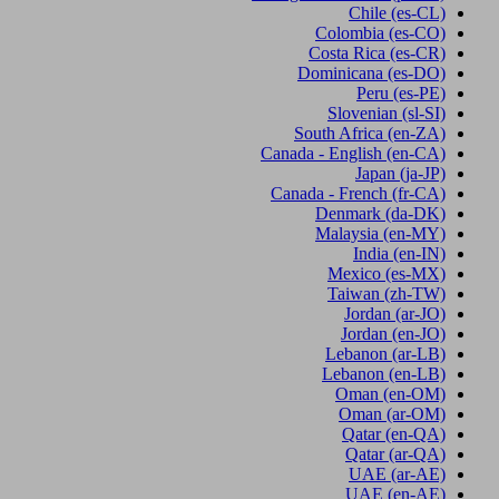
Chile
(es-CL)
Colombia
(es-CO)
Costa Rica
(es-CR)
Dominicana
(es-DO)
Peru
(es-PE)
Slovenian
(sl-SI)
South Africa
(en-ZA)
Canada - English
(en-CA)
Japan
(ja-JP)
Canada - French
(fr-CA)
Denmark
(da-DK)
Malaysia
(en-MY)
India
(en-IN)
Mexico
(es-MX)
Taiwan
(zh-TW)
Jordan
(ar-JO)
Jordan
(en-JO)
Lebanon
(ar-LB)
Lebanon
(en-LB)
Oman
(en-OM)
Oman
(ar-OM)
Qatar
(en-QA)
Qatar
(ar-QA)
UAE
(ar-AE)
UAE
(en-AE)