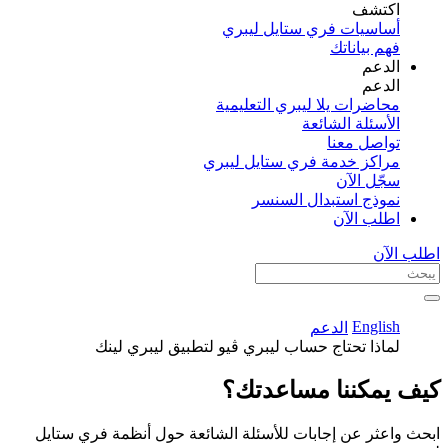
اكتشف​
أساسيات فري ستايل ليبري
فهم بياناتك
الدعم
الدعم
محاضرات يلا ليبري التعليمية
الأسئلة الشائعة
تواصل معنا
مراكز خدمة فري ستايل ليبري
سجّل الآن​
نموذج استبدال السنسر
اطلب الآن
اطلب الآن
English
الدعم
لماذا تحتاج حساب ليبري ڤيو لتطبيق ليبري لينك
كيف يمكننا مساعدتك؟
ابحث واعثر عن إجابات للأسئلة الشائعة حول أنظمة فري ستايل