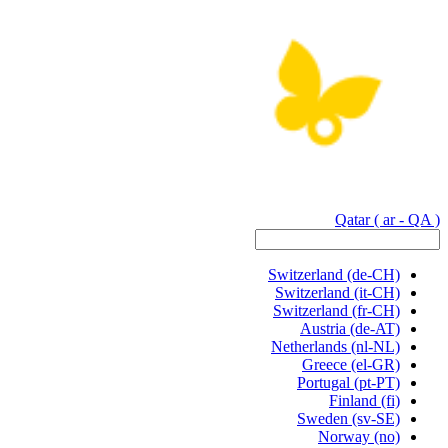
Qatar
( ar - QA )
Switzerland
(de-CH)
Switzerland
(it-CH)
Switzerland
(fr-CH)
Austria
(de-AT)
Netherlands
(nl-NL)
Greece
(el-GR)
Portugal
(pt-PT)
Finland
(fi)
Sweden
(sv-SE)
Norway
(no)