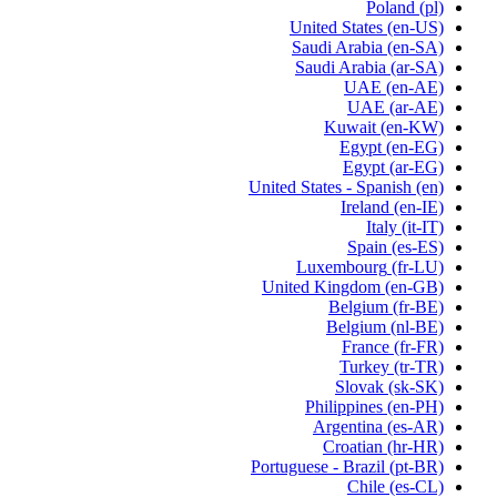
Poland
(pl)
United States
(en-US)
Saudi Arabia
(en-SA)
Saudi Arabia
(ar-SA)
UAE
(en-AE)
UAE
(ar-AE)
Kuwait
(en-KW)
Egypt
(en-EG)
Egypt
(ar-EG)
United States - Spanish
(en)
Ireland
(en-IE)
Italy
(it-IT)
Spain
(es-ES)
Luxembourg
(fr-LU)
United Kingdom
(en-GB)
Belgium
(fr-BE)
Belgium
(nl-BE)
France
(fr-FR)
Turkey
(tr-TR)
Slovak
(sk-SK)
Philippines
(en-PH)
Argentina
(es-AR)
Croatian
(hr-HR)
Portuguese - Brazil
(pt-BR)
Chile
(es-CL)