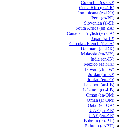
Colombia
(es-CO)
Costa Rica
(es-CR)
Dominicana
(es-DO)
Peru
(es-PE)
Slovenian
(sl-SI)
South Africa
(en-ZA)
Canada - English
(en-CA)
Japan
(ja-JP)
Canada - French
(fr-CA)
Denmark
(da-DK)
Malaysia
(en-MY)
India
(en-IN)
Mexico
(es-MX)
Taiwan
(zh-TW)
Jordan
(ar-JO)
Jordan
(en-JO)
Lebanon
(ar-LB)
Lebanon
(en-LB)
Oman
(en-OM)
Oman
(ar-OM)
Qatar
(en-QA)
UAE
(ar-AE)
UAE
(en-AE)
Bahrain
(en-BH)
Bahrain
(ar-BH)