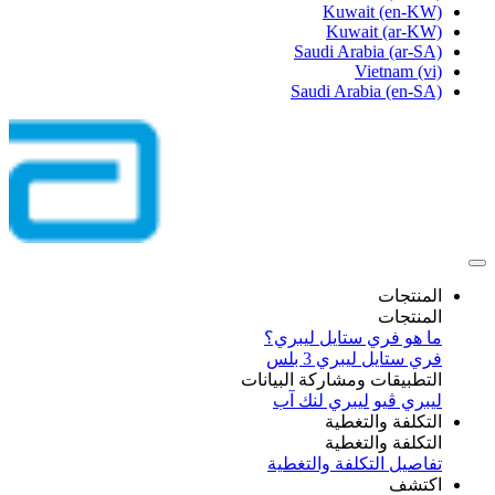
Kuwait
(en-KW)
Kuwait
(ar-KW)
Saudi Arabia
(ar-SA)
Vietnam
(vi)
Saudi Arabia
(en-SA)
المنتجات
المنتجات
ما هو فري ستايل ليبري؟
فري ستايل ليبري 3 بلس​
التطبيقات ومشاركة البيانات
ليبري ڤيو
ليبري لنك آب
التكلفة والتغطية
التكلفة والتغطية
تفاصيل التكلفة والتغطية
اكتشف​