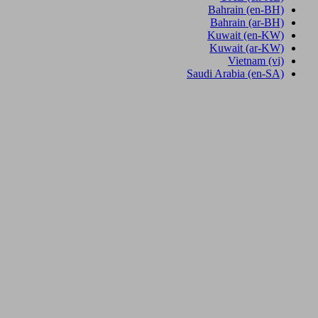
Bahrain
(en-BH)
Bahrain
(ar-BH)
Kuwait
(en-KW)
Kuwait
(ar-KW)
Vietnam
(vi)
Saudi Arabia
(en-SA)