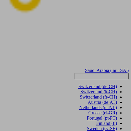
Saudi Arabia
( ar - SA )
Switzerland
(de-CH)
Switzerland
(it-CH)
Switzerland
(fr-CH)
Austria
(de-AT)
Netherlands
(nl-NL)
Greece
(el-GR)
Portugal
(pt-PT)
Finland
(fi)
Sweden
(sv-SE)