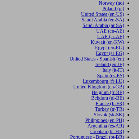
Norway
(no)
Poland
(pl)
United States
(en-US)
Saudi Arabia
(en-SA)
Saudi Arabia
(ar-SA)
UAE
(en-AE)
UAE
(ar-AE)
Kuwait
(en-KW)
Egypt
(en-EG)
Egypt
(ar-EG)
United States - Spanish
(en)
Ireland
(en-IE)
Italy
(it-IT)
Spain
(es-ES)
Luxembourg
(fr-LU)
United Kingdom
(en-GB)
Belgium
(fr-BE)
Belgium
(nl-BE)
France
(fr-FR)
Turkey
(tr-TR)
Slovak
(sk-SK)
Philippines
(en-PH)
Argentina
(es-AR)
Croatian
(hr-HR)
Portuguese - Brazil
(pt-BR)