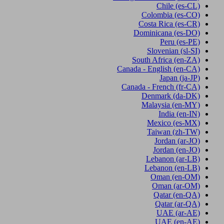
Chile
(es-CL)
Colombia
(es-CO)
Costa Rica
(es-CR)
Dominicana
(es-DO)
Peru
(es-PE)
Slovenian
(sl-SI)
South Africa
(en-ZA)
Canada - English
(en-CA)
Japan
(ja-JP)
Canada - French
(fr-CA)
Denmark
(da-DK)
Malaysia
(en-MY)
India
(en-IN)
Mexico
(es-MX)
Taiwan
(zh-TW)
Jordan
(ar-JO)
Jordan
(en-JO)
Lebanon
(ar-LB)
Lebanon
(en-LB)
Oman
(en-OM)
Oman
(ar-OM)
Qatar
(en-QA)
Qatar
(ar-QA)
UAE
(ar-AE)
UAE
(en-AE)