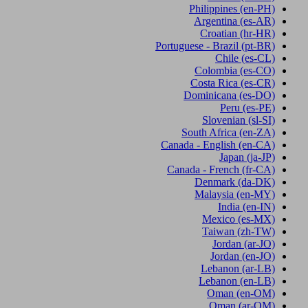
Philippines
(en-PH)
Argentina
(es-AR)
Croatian
(hr-HR)
Portuguese - Brazil
(pt-BR)
Chile
(es-CL)
Colombia
(es-CO)
Costa Rica
(es-CR)
Dominicana
(es-DO)
Peru
(es-PE)
Slovenian
(sl-SI)
South Africa
(en-ZA)
Canada - English
(en-CA)
Japan
(ja-JP)
Canada - French
(fr-CA)
Denmark
(da-DK)
Malaysia
(en-MY)
India
(en-IN)
Mexico
(es-MX)
Taiwan
(zh-TW)
Jordan
(ar-JO)
Jordan
(en-JO)
Lebanon
(ar-LB)
Lebanon
(en-LB)
Oman
(en-OM)
Oman
(ar-OM)