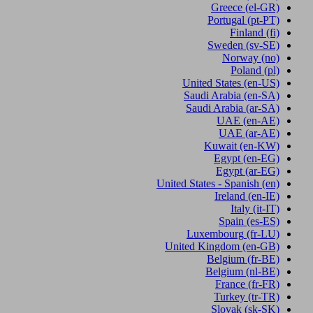
Greece
(el-GR)
Portugal
(pt-PT)
Finland
(fi)
Sweden
(sv-SE)
Norway
(no)
Poland
(pl)
United States
(en-US)
Saudi Arabia
(en-SA)
Saudi Arabia
(ar-SA)
UAE
(en-AE)
UAE
(ar-AE)
Kuwait
(en-KW)
Egypt
(en-EG)
Egypt
(ar-EG)
United States - Spanish
(en)
Ireland
(en-IE)
Italy
(it-IT)
Spain
(es-ES)
Luxembourg
(fr-LU)
United Kingdom
(en-GB)
Belgium
(fr-BE)
Belgium
(nl-BE)
France
(fr-FR)
Turkey
(tr-TR)
Slovak
(sk-SK)