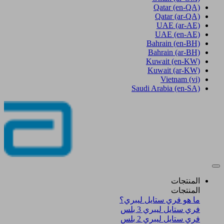
Qatar
(en-QA)
Qatar
(ar-QA)
UAE
(ar-AE)
UAE
(en-AE)
Bahrain
(en-BH)
Bahrain
(ar-BH)
Kuwait
(en-KW)
Kuwait
(ar-KW)
Vietnam
(vi)
Saudi Arabia
(en-SA)
المنتجات
المنتجات
ما هو فري ستايل ليبري؟
فري ستايل ليبري 3 بلس​
فري ستايل ليبري 2 بلس​