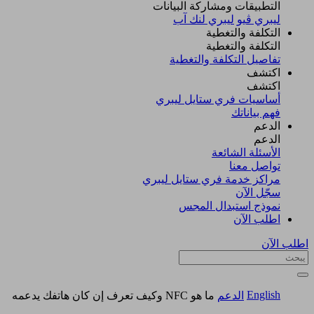
التطبيقات ومشاركة البيانات
ليبري ڤيو
ليبري لنك آب
التكلفة والتغطية
التكلفة والتغطية
تفاصيل التكلفة والتغطية
اكتشف​
اكتشف​
أساسيات فري ستايل ليبري
فهم بياناتك
الدعم
الدعم
الأسئلة الشائعة
تواصل معنا
مراكز خدمة فري ستايل ليبري
سجّل الآن​
نموذج استبدال المجس
اطلب الآن
اطلب الآن
English
الدعم
ما هو NFC وكيف تعرف إن كان هاتفك يدعمه