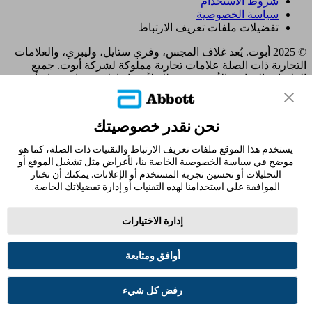
شروط الاستخدام
سياسة الخصوصية
تفضيلات ملفات تعريف الارتباط
© 2025 أبوت. يُعد غلاف المجس، وفري ستايل، وليبري، والعلامات
التجارية ذات الصلة علامات تجارية مملوكة لشركة أبوت. جميع
العلامات التجارية الأخرى هي ملك لأصحابها. لا يجوز استخدام أي
علامة تجارية، أو اسم تجاري، أو تصميم تجاري مملوك لشركة أبوت
على هذا الموقع دون الحصول على تصريح كتابي مسبق من شركة
أبوت لابوراتوريز، باستثناء تحديد المنتج أو الخدمات التابعة للشركة.
نحن نقدر خصوصيتك
تم تصميم هذا الموقع والمعلومات الواردة فيه للاستخدام من قبل
المقيمين في المملكة العربية السعودية. الصور والبيانات المُحاكية
يستخدم هذا الموقع ملفات تعريف الارتباط والتقنيات ذات الصلة، كما هو
لأغراض توضيحية فقط و ليست بياناتأ و حالات مرضية حقيقية.
موضح في سياسة الخصوصية الخاصة بنا، لأغراض مثل تشغيل الموقع أو
ADC-105770 v2.0
التحليلات أو تحسين تجربة المستخدم أو الإعلانات. يمكنك أن تختار
الموافقة على استخدامنا لهذه التقنيات أو إدارة تفضيلاتك الخاصة.
مغادرة الصفحة؟
إدارة الاختيارات
سيؤدي النقر فوق الارتباط "نعم" أدناه إلى نقلك إلى موقع ويب آخر
غير Abbott Laboratories. الروابط التي توجهك إلى مواقع أخرى لا
تخضع لسيطرة مختبرات أبوت. ولذلك ، فإن شركة أبوت لابوراتوريز
أوافق ومتابعة
ليست مسؤولة عن محتوى هذه المواقع أو أي روابط أخرى قد تظهر
على هذا الموقع. توفر مختبرات أبوت هذه الروابط فقط من باب
رفض كل شيء
المجاملة ، ولا يعني تضمين ارتباط موافقة مختبرات أبوت لهذه
الصفحة.