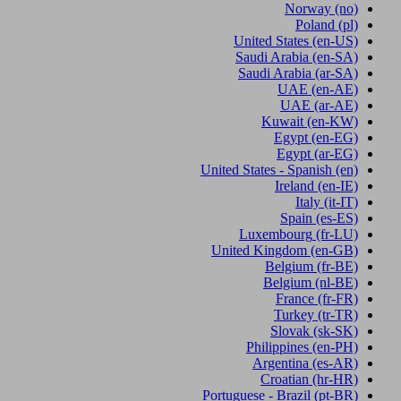
Norway
(no)
Poland
(pl)
United States
(en-US)
Saudi Arabia
(en-SA)
Saudi Arabia
(ar-SA)
UAE
(en-AE)
UAE
(ar-AE)
Kuwait
(en-KW)
Egypt
(en-EG)
Egypt
(ar-EG)
United States - Spanish
(en)
Ireland
(en-IE)
Italy
(it-IT)
Spain
(es-ES)
Luxembourg
(fr-LU)
United Kingdom
(en-GB)
Belgium
(fr-BE)
Belgium
(nl-BE)
France
(fr-FR)
Turkey
(tr-TR)
Slovak
(sk-SK)
Philippines
(en-PH)
Argentina
(es-AR)
Croatian
(hr-HR)
Portuguese - Brazil
(pt-BR)