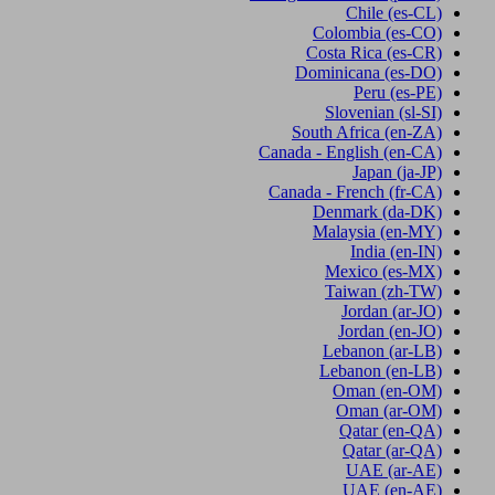
Chile
(es-CL)
Colombia
(es-CO)
Costa Rica
(es-CR)
Dominicana
(es-DO)
Peru
(es-PE)
Slovenian
(sl-SI)
South Africa
(en-ZA)
Canada - English
(en-CA)
Japan
(ja-JP)
Canada - French
(fr-CA)
Denmark
(da-DK)
Malaysia
(en-MY)
India
(en-IN)
Mexico
(es-MX)
Taiwan
(zh-TW)
Jordan
(ar-JO)
Jordan
(en-JO)
Lebanon
(ar-LB)
Lebanon
(en-LB)
Oman
(en-OM)
Oman
(ar-OM)
Qatar
(en-QA)
Qatar
(ar-QA)
UAE
(ar-AE)
UAE
(en-AE)