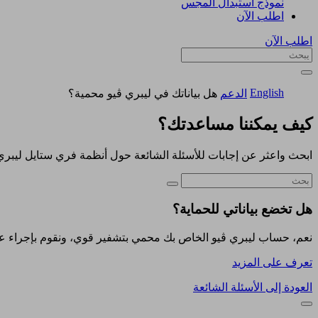
نموذج استبدال المجس
اطلب الآن
اطلب الآن
English
الدعم
هل بياناتك في ليبري ڤيو محمية؟
كيف يمكننا مساعدتك؟
ابحث واعثر عن إجابات للأسئلة الشائعة حول أنظمة فري ستايل ليبري
هل تخضع بياناتي للحماية؟
نعم، حساب ليبري ڤيو الخاص بك محمي بتشفير قوي، ونقوم بإجراء عم
تعرف على المزيد
العودة إلى الأسئلة الشائعة