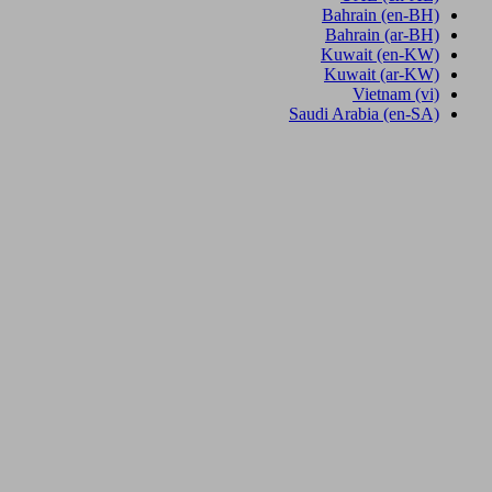
Bahrain
(en-BH)
Bahrain
(ar-BH)
Kuwait
(en-KW)
Kuwait
(ar-KW)
Vietnam
(vi)
Saudi Arabia
(en-SA)