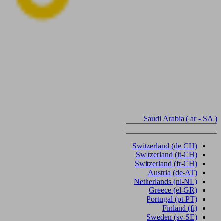
Saudi Arabia
( ar - SA )
Switzerland
(de-CH)
Switzerland
(it-CH)
Switzerland
(fr-CH)
Austria
(de-AT)
Netherlands
(nl-NL)
Greece
(el-GR)
Portugal
(pt-PT)
Finland
(fi)
Sweden
(sv-SE)