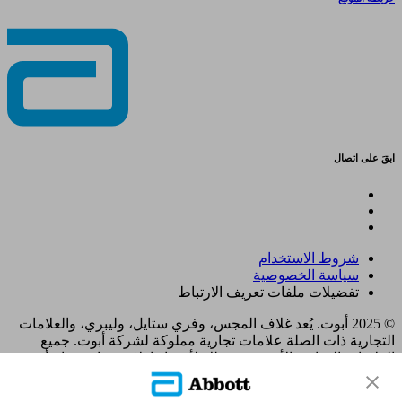
ابقَ على اتصال
شروط الاستخدام
سياسة الخصوصية
تفضيلات ملفات تعريف الارتباط
© 2025 أبوت. يُعد غلاف المجس، وفري ستايل، وليبري، والعلامات
التجارية ذات الصلة علامات تجارية مملوكة لشركة أبوت. جميع
العلامات التجارية الأخرى هي ملك لأصحابها. لا يجوز استخدام أي
علامة تجارية، أو اسم تجاري، أو تصميم تجاري مملوك لشركة أبوت
على هذا الموقع دون الحصول على تصريح كتابي مسبق من شركة