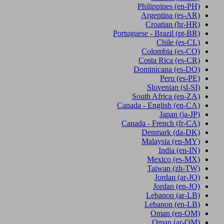
Philippines
(en-PH)
Argentina
(es-AR)
Croatian
(hr-HR)
Portuguese - Brazil
(pt-BR)
Chile
(es-CL)
Colombia
(es-CO)
Costa Rica
(es-CR)
Dominicana
(es-DO)
Peru
(es-PE)
Slovenian
(sl-SI)
South Africa
(en-ZA)
Canada - English
(en-CA)
Japan
(ja-JP)
Canada - French
(fr-CA)
Denmark
(da-DK)
Malaysia
(en-MY)
India
(en-IN)
Mexico
(es-MX)
Taiwan
(zh-TW)
Jordan
(ar-JO)
Jordan
(en-JO)
Lebanon
(ar-LB)
Lebanon
(en-LB)
Oman
(en-OM)
Oman
(ar-OM)