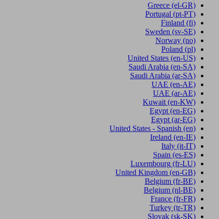
Greece
(el-GR)
Portugal
(pt-PT)
Finland
(fi)
Sweden
(sv-SE)
Norway
(no)
Poland
(pl)
United States
(en-US)
Saudi Arabia
(en-SA)
Saudi Arabia
(ar-SA)
UAE
(en-AE)
UAE
(ar-AE)
Kuwait
(en-KW)
Egypt
(en-EG)
Egypt
(ar-EG)
United States - Spanish
(en)
Ireland
(en-IE)
Italy
(it-IT)
Spain
(es-ES)
Luxembourg
(fr-LU)
United Kingdom
(en-GB)
Belgium
(fr-BE)
Belgium
(nl-BE)
France
(fr-FR)
Turkey
(tr-TR)
Slovak
(sk-SK)