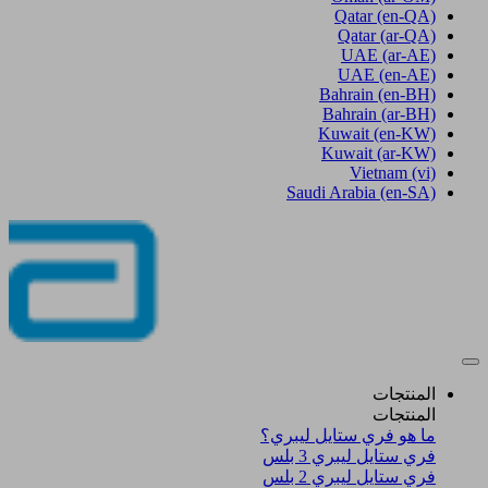
Qatar
(en-QA)
Qatar
(ar-QA)
UAE
(ar-AE)
UAE
(en-AE)
Bahrain
(en-BH)
Bahrain
(ar-BH)
Kuwait
(en-KW)
Kuwait
(ar-KW)
Vietnam
(vi)
Saudi Arabia
(en-SA)
المنتجات
المنتجات
ما هو فري ستايل ليبري؟
فري ستايل ليبري 3 بلس​
فري ستايل ليبري 2 بلس​