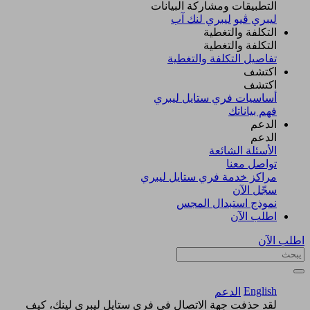
التطبيقات ومشاركة البيانات
ليبري ڤيو
ليبري لنك آب
التكلفة والتغطية
التكلفة والتغطية
تفاصيل التكلفة والتغطية
اكتشف​
اكتشف​
أساسيات فري ستايل ليبري
فهم بياناتك
الدعم
الدعم
الأسئلة الشائعة
تواصل معنا
مراكز خدمة فري ستايل ليبري
سجّل الآن​
نموذج استبدال المجس
اطلب الآن
اطلب الآن
English
الدعم
لقد حذفت جهة الاتصال في فري ستايل ليبري لينك، كيف