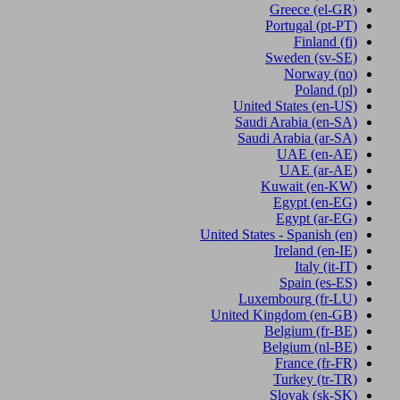
Greece
(el-GR)
Portugal
(pt-PT)
Finland
(fi)
Sweden
(sv-SE)
Norway
(no)
Poland
(pl)
United States
(en-US)
Saudi Arabia
(en-SA)
Saudi Arabia
(ar-SA)
UAE
(en-AE)
UAE
(ar-AE)
Kuwait
(en-KW)
Egypt
(en-EG)
Egypt
(ar-EG)
United States - Spanish
(en)
Ireland
(en-IE)
Italy
(it-IT)
Spain
(es-ES)
Luxembourg
(fr-LU)
United Kingdom
(en-GB)
Belgium
(fr-BE)
Belgium
(nl-BE)
France
(fr-FR)
Turkey
(tr-TR)
Slovak
(sk-SK)