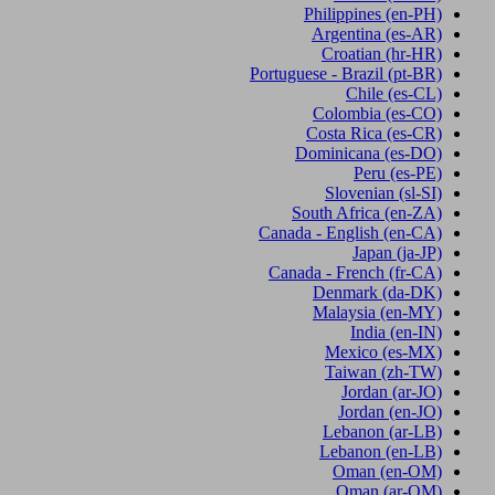
Philippines
(en-PH)
Argentina
(es-AR)
Croatian
(hr-HR)
Portuguese - Brazil
(pt-BR)
Chile
(es-CL)
Colombia
(es-CO)
Costa Rica
(es-CR)
Dominicana
(es-DO)
Peru
(es-PE)
Slovenian
(sl-SI)
South Africa
(en-ZA)
Canada - English
(en-CA)
Japan
(ja-JP)
Canada - French
(fr-CA)
Denmark
(da-DK)
Malaysia
(en-MY)
India
(en-IN)
Mexico
(es-MX)
Taiwan
(zh-TW)
Jordan
(ar-JO)
Jordan
(en-JO)
Lebanon
(ar-LB)
Lebanon
(en-LB)
Oman
(en-OM)
Oman
(ar-OM)