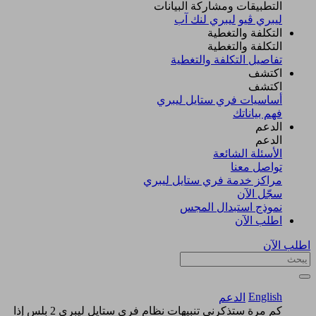
التطبيقات ومشاركة البيانات
ليبري ڤيو
ليبري لنك آب
التكلفة والتغطية
التكلفة والتغطية
تفاصيل التكلفة والتغطية
اكتشف​
اكتشف​
أساسيات فري ستايل ليبري
فهم بياناتك
الدعم
الدعم
الأسئلة الشائعة
تواصل معنا
مراكز خدمة فري ستايل ليبري
سجّل الآن​
نموذج استبدال المجس
اطلب الآن
اطلب الآن
English
الدعم
كم مرة ستذكرني تنبيهات نظام فري ستايل ليبري 2 بلس إذا