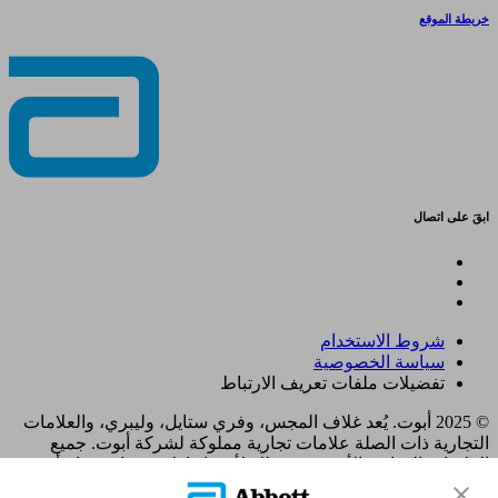
خريطة الموقع
ابقَ على اتصال
شروط الاستخدام
سياسة الخصوصية
تفضيلات ملفات تعريف الارتباط
© 2025 أبوت. يُعد غلاف المجس، وفري ستايل، وليبري، والعلامات
التجارية ذات الصلة علامات تجارية مملوكة لشركة أبوت. جميع
العلامات التجارية الأخرى هي ملك لأصحابها. لا يجوز استخدام أي
علامة تجارية، أو اسم تجاري، أو تصميم تجاري مملوك لشركة أبوت