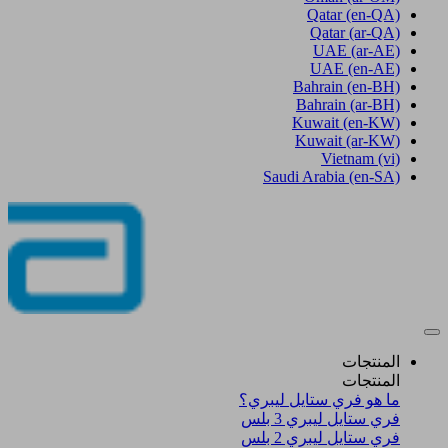
Qatar
(en-QA)
Qatar
(ar-QA)
UAE
(ar-AE)
UAE
(en-AE)
Bahrain
(en-BH)
Bahrain
(ar-BH)
Kuwait
(en-KW)
Kuwait
(ar-KW)
Vietnam
(vi)
Saudi Arabia
(en-SA)
المنتجات
المنتجات
ما هو فري ستايل ليبري؟
فري ستايل ليبري 3 بلس​
فري ستايل ليبري 2 بلس​