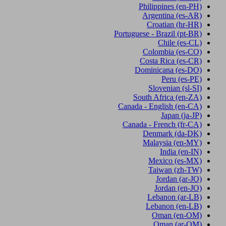
Philippines
(en-PH)
Argentina
(es-AR)
Croatian
(hr-HR)
Portuguese - Brazil
(pt-BR)
Chile
(es-CL)
Colombia
(es-CO)
Costa Rica
(es-CR)
Dominicana
(es-DO)
Peru
(es-PE)
Slovenian
(sl-SI)
South Africa
(en-ZA)
Canada - English
(en-CA)
Japan
(ja-JP)
Canada - French
(fr-CA)
Denmark
(da-DK)
Malaysia
(en-MY)
India
(en-IN)
Mexico
(es-MX)
Taiwan
(zh-TW)
Jordan
(ar-JO)
Jordan
(en-JO)
Lebanon
(ar-LB)
Lebanon
(en-LB)
Oman
(en-OM)
Oman
(ar-OM)