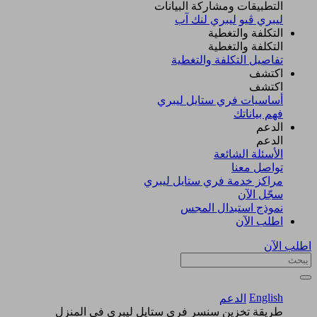
التطبيقات ومشاركة البيانات
ليبري ڤيو
ليبري لنك آب
التكلفة والتغطية
التكلفة والتغطية
تفاصيل التكلفة والتغطية
اكتشف​
اكتشف​
أساسيات فري ستايل ليبري
فهم بياناتك
الدعم
الدعم
الأسئلة الشائعة
تواصل معنا
مراكز خدمة فري ستايل ليبري
سجّل الآن​
نموذج استبدال المجس
اطلب الآن
اطلب الآن
English
الدعم
طريقة تخزين سنسر فري ستايل ليبري في المنزل