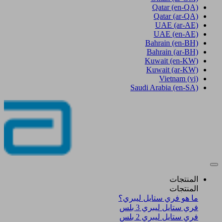
Qatar
(en-QA)
Qatar
(ar-QA)
UAE
(ar-AE)
UAE
(en-AE)
Bahrain
(en-BH)
Bahrain
(ar-BH)
Kuwait
(en-KW)
Kuwait
(ar-KW)
Vietnam
(vi)
Saudi Arabia
(en-SA)
المنتجات
المنتجات
ما هو فري ستايل ليبري؟
فري ستايل ليبري 3 بلس​
فري ستايل ليبري 2 بلس​