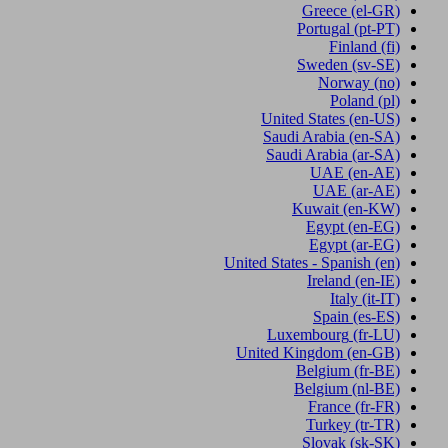
Greece
(el-GR)
Portugal
(pt-PT)
Finland
(fi)
Sweden
(sv-SE)
Norway
(no)
Poland
(pl)
United States
(en-US)
Saudi Arabia
(en-SA)
Saudi Arabia
(ar-SA)
UAE
(en-AE)
UAE
(ar-AE)
Kuwait
(en-KW)
Egypt
(en-EG)
Egypt
(ar-EG)
United States - Spanish
(en)
Ireland
(en-IE)
Italy
(it-IT)
Spain
(es-ES)
Luxembourg
(fr-LU)
United Kingdom
(en-GB)
Belgium
(fr-BE)
Belgium
(nl-BE)
France
(fr-FR)
Turkey
(tr-TR)
Slovak
(sk-SK)