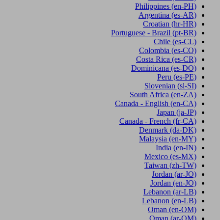
Philippines
(en-PH)
Argentina
(es-AR)
Croatian
(hr-HR)
Portuguese - Brazil
(pt-BR)
Chile
(es-CL)
Colombia
(es-CO)
Costa Rica
(es-CR)
Dominicana
(es-DO)
Peru
(es-PE)
Slovenian
(sl-SI)
South Africa
(en-ZA)
Canada - English
(en-CA)
Japan
(ja-JP)
Canada - French
(fr-CA)
Denmark
(da-DK)
Malaysia
(en-MY)
India
(en-IN)
Mexico
(es-MX)
Taiwan
(zh-TW)
Jordan
(ar-JO)
Jordan
(en-JO)
Lebanon
(ar-LB)
Lebanon
(en-LB)
Oman
(en-OM)
Oman
(ar-OM)