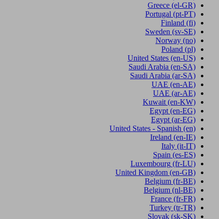
Greece
(el-GR)
Portugal
(pt-PT)
Finland
(fi)
Sweden
(sv-SE)
Norway
(no)
Poland
(pl)
United States
(en-US)
Saudi Arabia
(en-SA)
Saudi Arabia
(ar-SA)
UAE
(en-AE)
UAE
(ar-AE)
Kuwait
(en-KW)
Egypt
(en-EG)
Egypt
(ar-EG)
United States - Spanish
(en)
Ireland
(en-IE)
Italy
(it-IT)
Spain
(es-ES)
Luxembourg
(fr-LU)
United Kingdom
(en-GB)
Belgium
(fr-BE)
Belgium
(nl-BE)
France
(fr-FR)
Turkey
(tr-TR)
Slovak
(sk-SK)