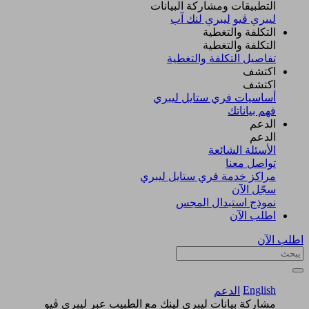
التطبيقات ومشاركة البيانات
ليبري ڤيو
ليبري لنك آب
التكلفة والتغطية
التكلفة والتغطية
تفاصيل التكلفة والتغطية
اكتشف​
اكتشف​
أساسيات فري ستايل ليبري
فهم بياناتك
الدعم
الدعم
الأسئلة الشائعة
تواصل معنا
مراكز خدمة فري ستايل ليبري
سجّل الآن​
نموذج استبدال المجس
اطلب الآن
اطلب الآن
English
الدعم
مشاركة بيانات ليبري لينك مع الطبيب عبر ليبري ڤيو