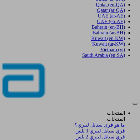
Qatar
(en-QA)
Qatar
(ar-QA)
UAE
(ar-AE)
UAE
(en-AE)
Bahrain
(en-BH)
Bahrain
(ar-BH)
Kuwait
(en-KW)
Kuwait
(ar-KW)
Vietnam
(vi)
Saudi Arabia
(en-SA)
المنتجات
المنتجات
ما هو فري ستايل ليبري؟
فري ستايل ليبري 3 بلس​
فري ستايل ليبري 2 بلس​