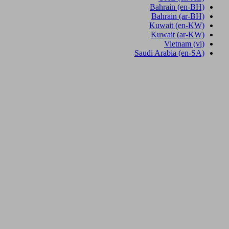
Bahrain
(en-BH)
Bahrain
(ar-BH)
Kuwait
(en-KW)
Kuwait
(ar-KW)
Vietnam
(vi)
Saudi Arabia
(en-SA)