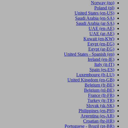
Norway
(no)
Poland
(pl)
United States
(en-US)
Saudi Arabia
(en-SA)
Saudi Arabia
(ar-SA)
UAE
(en-AE)
UAE
(ar-AE)
Kuwait
(en-KW)
Egypt
(en-EG)
Egypt
(ar-EG)
United States - Spanish
(en)
Ireland
(en-IE)
Italy
(it-IT)
Spain
(es-ES)
Luxembourg
(fr-LU)
United Kingdom
(en-GB)
Belgium
(fr-BE)
Belgium
(nl-BE)
France
(fr-FR)
Turkey
(tr-TR)
Slovak
(sk-SK)
Philippines
(en-PH)
Argentina
(es-AR)
Croatian
(hr-HR)
Portuguese - Brazil
(pt-BR)