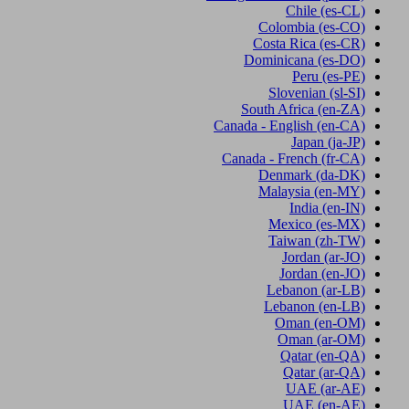
Chile
(es-CL)
Colombia
(es-CO)
Costa Rica
(es-CR)
Dominicana
(es-DO)
Peru
(es-PE)
Slovenian
(sl-SI)
South Africa
(en-ZA)
Canada - English
(en-CA)
Japan
(ja-JP)
Canada - French
(fr-CA)
Denmark
(da-DK)
Malaysia
(en-MY)
India
(en-IN)
Mexico
(es-MX)
Taiwan
(zh-TW)
Jordan
(ar-JO)
Jordan
(en-JO)
Lebanon
(ar-LB)
Lebanon
(en-LB)
Oman
(en-OM)
Oman
(ar-OM)
Qatar
(en-QA)
Qatar
(ar-QA)
UAE
(ar-AE)
UAE
(en-AE)