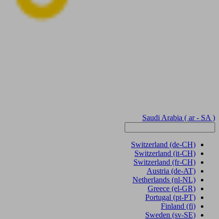
Saudi Arabia
( ar - SA )
Switzerland
(de-CH)
Switzerland
(it-CH)
Switzerland
(fr-CH)
Austria
(de-AT)
Netherlands
(nl-NL)
Greece
(el-GR)
Portugal
(pt-PT)
Finland
(fi)
Sweden
(sv-SE)