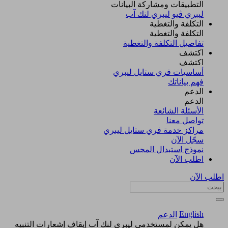
التطبيقات ومشاركة البيانات
ليبري ڤيو
ليبري لنك آب
التكلفة والتغطية
التكلفة والتغطية
تفاصيل التكلفة والتغطية
اكتشف​
اكتشف​
أساسيات فري ستايل ليبري
فهم بياناتك
الدعم
الدعم
الأسئلة الشائعة
تواصل معنا
مراكز خدمة فري ستايل ليبري
سجّل الآن​
نموذج استبدال المجس
اطلب الآن
اطلب الآن
English
الدعم
هل يمكن لمستخدمي ليبري لنك آب إيقاف إشعارات التنبيه