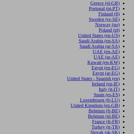
Greece
(el-GR)
Portugal
(pt-PT)
Finland
(fi)
Sweden
(sv-SE)
Norway
(no)
Poland
(pl)
United States
(en-US)
Saudi Arabia
(en-SA)
Saudi Arabia
(ar-SA)
UAE
(en-AE)
UAE
(ar-AE)
Kuwait
(en-KW)
Egypt
(en-EG)
Egypt
(ar-EG)
United States - Spanish
(en)
Ireland
(en-IE)
Italy
(it-IT)
Spain
(es-ES)
Luxembourg
(fr-LU)
United Kingdom
(en-GB)
Belgium
(fr-BE)
Belgium
(nl-BE)
France
(fr-FR)
Turkey
(tr-TR)
Slovak
(sk-SK)