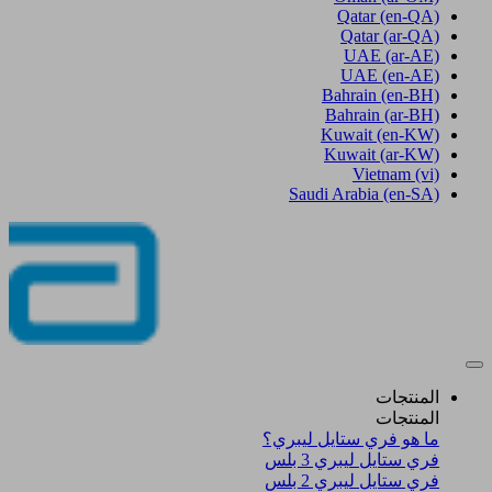
Qatar
(en-QA)
Qatar
(ar-QA)
UAE
(ar-AE)
UAE
(en-AE)
Bahrain
(en-BH)
Bahrain
(ar-BH)
Kuwait
(en-KW)
Kuwait
(ar-KW)
Vietnam
(vi)
Saudi Arabia
(en-SA)
المنتجات
المنتجات
ما هو فري ستايل ليبري؟
فري ستايل ليبري 3 بلس​
فري ستايل ليبري 2 بلس​