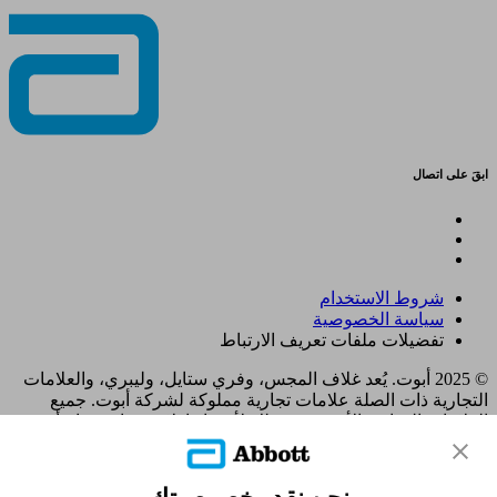
ابقَ على اتصال
شروط الاستخدام
سياسة الخصوصية
تفضيلات ملفات تعريف الارتباط
© 2025 أبوت. يُعد غلاف المجس، وفري ستايل، وليبري، والعلامات
التجارية ذات الصلة علامات تجارية مملوكة لشركة أبوت. جميع
العلامات التجارية الأخرى هي ملك لأصحابها. لا يجوز استخدام أي
علامة تجارية، أو اسم تجاري، أو تصميم تجاري مملوك لشركة أبوت
على هذا الموقع دون الحصول على تصريح كتابي مسبق من شركة
أبوت لابوراتوريز، باستثناء تحديد المنتج أو الخدمات التابعة للشركة.