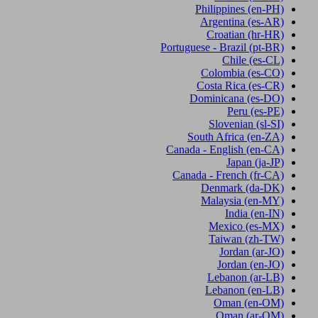
Philippines
(en-PH)
Argentina
(es-AR)
Croatian
(hr-HR)
Portuguese - Brazil
(pt-BR)
Chile
(es-CL)
Colombia
(es-CO)
Costa Rica
(es-CR)
Dominicana
(es-DO)
Peru
(es-PE)
Slovenian
(sl-SI)
South Africa
(en-ZA)
Canada - English
(en-CA)
Japan
(ja-JP)
Canada - French
(fr-CA)
Denmark
(da-DK)
Malaysia
(en-MY)
India
(en-IN)
Mexico
(es-MX)
Taiwan
(zh-TW)
Jordan
(ar-JO)
Jordan
(en-JO)
Lebanon
(ar-LB)
Lebanon
(en-LB)
Oman
(en-OM)
Oman
(ar-OM)