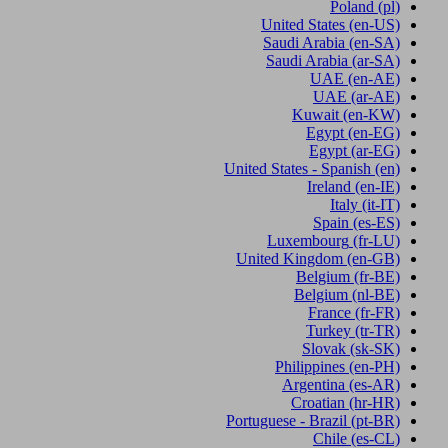
Poland
(pl)
United States
(en-US)
Saudi Arabia
(en-SA)
Saudi Arabia
(ar-SA)
UAE
(en-AE)
UAE
(ar-AE)
Kuwait
(en-KW)
Egypt
(en-EG)
Egypt
(ar-EG)
United States - Spanish
(en)
Ireland
(en-IE)
Italy
(it-IT)
Spain
(es-ES)
Luxembourg
(fr-LU)
United Kingdom
(en-GB)
Belgium
(fr-BE)
Belgium
(nl-BE)
France
(fr-FR)
Turkey
(tr-TR)
Slovak
(sk-SK)
Philippines
(en-PH)
Argentina
(es-AR)
Croatian
(hr-HR)
Portuguese - Brazil
(pt-BR)
Chile
(es-CL)