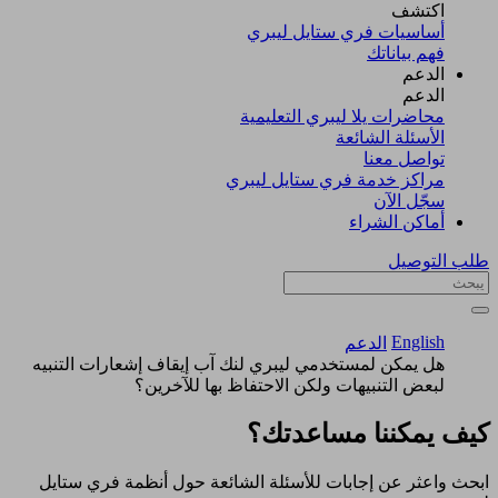
اكتشف​
أساسيات فري ستايل ليبري
فهم بياناتك
الدعم
الدعم
محاضرات يلا ليبري التعليمية
الأسئلة الشائعة
تواصل معنا
مراكز خدمة فري ستايل ليبري
سجّل الآن​
أماكن الشراء
طلب التوصيل
English
الدعم
هل يمكن لمستخدمي ليبري لنك آب إيقاف إشعارات التنبيه
لبعض التنبيهات ولكن الاحتفاظ بها للآخرين؟
كيف يمكننا مساعدتك؟
ابحث واعثر عن إجابات للأسئلة الشائعة حول أنظمة فري ستايل