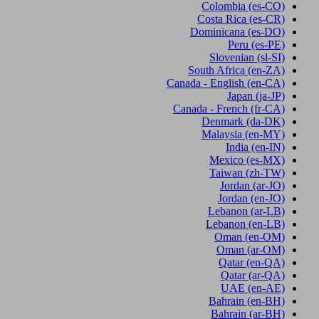
Colombia
(es-CO)
Costa Rica
(es-CR)
Dominicana
(es-DO)
Peru
(es-PE)
Slovenian
(sl-SI)
South Africa
(en-ZA)
Canada - English
(en-CA)
Japan
(ja-JP)
Canada - French
(fr-CA)
Denmark
(da-DK)
Malaysia
(en-MY)
India
(en-IN)
Mexico
(es-MX)
Taiwan
(zh-TW)
Jordan
(ar-JO)
Jordan
(en-JO)
Lebanon
(ar-LB)
Lebanon
(en-LB)
Oman
(en-OM)
Oman
(ar-OM)
Qatar
(en-QA)
Qatar
(ar-QA)
UAE
(en-AE)
Bahrain
(en-BH)
Bahrain
(ar-BH)