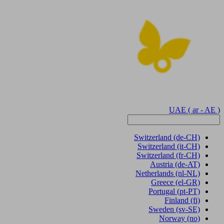
UAE
( ar - AE )
Switzerland
(de-CH)
Switzerland
(it-CH)
Switzerland
(fr-CH)
Austria
(de-AT)
Netherlands
(nl-NL)
Greece
(el-GR)
Portugal
(pt-PT)
Finland
(fi)
Sweden
(sv-SE)
Norway
(no)