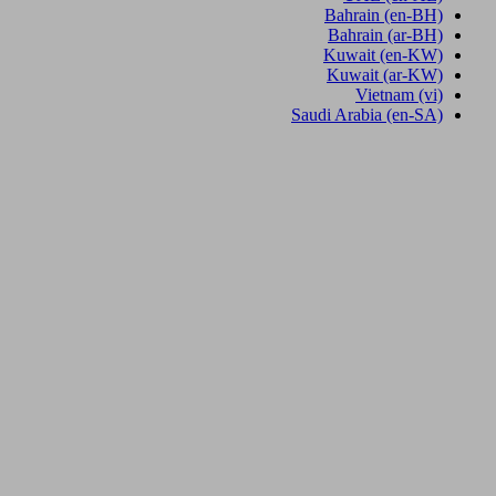
Bahrain
(en-BH)
Bahrain
(ar-BH)
Kuwait
(en-KW)
Kuwait
(ar-KW)
Vietnam
(vi)
Saudi Arabia
(en-SA)