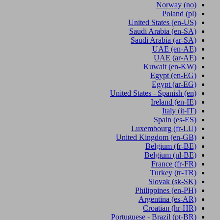
Norway
(no)
Poland
(pl)
United States
(en-US)
Saudi Arabia
(en-SA)
Saudi Arabia
(ar-SA)
UAE
(en-AE)
UAE
(ar-AE)
Kuwait
(en-KW)
Egypt
(en-EG)
Egypt
(ar-EG)
United States - Spanish
(en)
Ireland
(en-IE)
Italy
(it-IT)
Spain
(es-ES)
Luxembourg
(fr-LU)
United Kingdom
(en-GB)
Belgium
(fr-BE)
Belgium
(nl-BE)
France
(fr-FR)
Turkey
(tr-TR)
Slovak
(sk-SK)
Philippines
(en-PH)
Argentina
(es-AR)
Croatian
(hr-HR)
Portuguese - Brazil
(pt-BR)