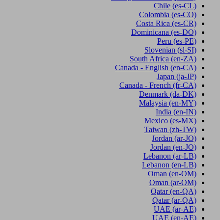
Chile
(es-CL)
Colombia
(es-CO)
Costa Rica
(es-CR)
Dominicana
(es-DO)
Peru
(es-PE)
Slovenian
(sl-SI)
South Africa
(en-ZA)
Canada - English
(en-CA)
Japan
(ja-JP)
Canada - French
(fr-CA)
Denmark
(da-DK)
Malaysia
(en-MY)
India
(en-IN)
Mexico
(es-MX)
Taiwan
(zh-TW)
Jordan
(ar-JO)
Jordan
(en-JO)
Lebanon
(ar-LB)
Lebanon
(en-LB)
Oman
(en-OM)
Oman
(ar-OM)
Qatar
(en-QA)
Qatar
(ar-QA)
UAE
(ar-AE)
UAE
(en-AE)