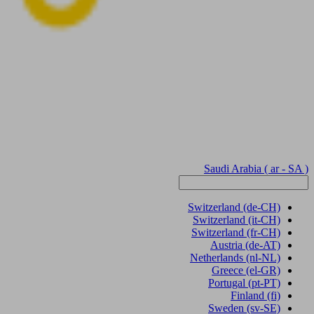
Saudi Arabia
( ar - SA )
Switzerland
(de-CH)
Switzerland
(it-CH)
Switzerland
(fr-CH)
Austria
(de-AT)
Netherlands
(nl-NL)
Greece
(el-GR)
Portugal
(pt-PT)
Finland
(fi)
Sweden
(sv-SE)