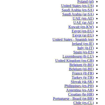
Poland
(pl)
United States
(en-US)
Saudi Arabia
(en-SA)
Saudi Arabia
(ar-SA)
UAE
(en-AE)
UAE
(ar-AE)
Kuwait
(en-KW)
Egypt
(en-EG)
Egypt
(ar-EG)
United States - Spanish
(en)
Ireland
(en-IE)
Italy
(it-IT)
Spain
(es-ES)
Luxembourg
(fr-LU)
United Kingdom
(en-GB)
Belgium
(fr-BE)
Belgium
(nl-BE)
France
(fr-FR)
Turkey
(tr-TR)
Slovak
(sk-SK)
Philippines
(en-PH)
Argentina
(es-AR)
Croatian
(hr-HR)
Portuguese - Brazil
(pt-BR)
Chile
(es-CL)