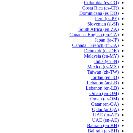
Colombia
(es-CO)
Costa Rica
(es-CR)
Dominicana
(es-DO)
Peru
(es-PE)
Slovenian
(sl-SI)
South Africa
(en-ZA)
Canada - English
(en-CA)
Japan
(ja-JP)
Canada - French
(fr-CA)
Denmark
(da-DK)
Malaysia
(en-MY)
India
(en-IN)
Mexico
(es-MX)
Taiwan
(zh-TW)
Jordan
(en-JO)
Lebanon
(ar-LB)
Lebanon
(en-LB)
Oman
(en-OM)
Oman
(ar-OM)
Qatar
(en-QA)
Qatar
(ar-QA)
UAE
(ar-AE)
UAE
(en-AE)
Bahrain
(en-BH)
Bahrain
(ar-BH)