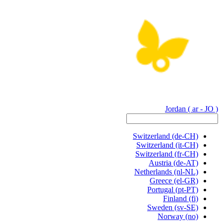
Jordan
( ar - JO )
Switzerland
(de-CH)
Switzerland
(it-CH)
Switzerland
(fr-CH)
Austria
(de-AT)
Netherlands
(nl-NL)
Greece
(el-GR)
Portugal
(pt-PT)
Finland
(fi)
Sweden
(sv-SE)
Norway
(no)