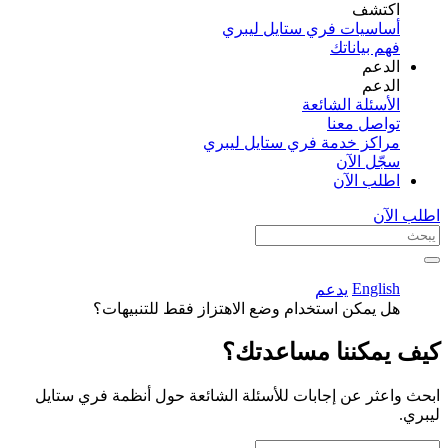
اكتشف​
أساسيات فري ستايل ليبري
فهم بياناتك
الدعم
الدعم
الأسئلة الشائعة
تواصل معنا
مراكز خدمة فري ستايل ليبري
سجّل الآن​
اطلب الآن
اطلب الآن
English
يدعم
هل يمكن استخدام وضع الاهتزاز فقط للتنبيهات؟
كيف يمكننا مساعدتك؟
ابحث واعثر عن إجابات للأسئلة الشائعة حول أنظمة فري ستايل
ليبري.