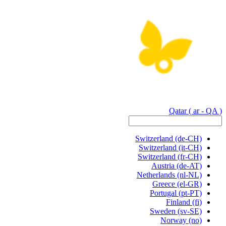
Qatar
( ar - QA )
Switzerland
(de-CH)
Switzerland
(it-CH)
Switzerland
(fr-CH)
Austria
(de-AT)
Netherlands
(nl-NL)
Greece
(el-GR)
Portugal
(pt-PT)
Finland
(fi)
Sweden
(sv-SE)
Norway
(no)