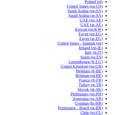
Poland
(pl)
United States
(en-US)
Saudi Arabia
(en-SA)
Saudi Arabia
(ar-SA)
UAE
(en-AE)
UAE
(ar-AE)
Kuwait
(en-KW)
Egypt
(en-EG)
Egypt
(ar-EG)
United States - Spanish
(en)
Ireland
(en-IE)
Italy
(it-IT)
Spain
(es-ES)
Luxembourg
(fr-LU)
United Kingdom
(en-GB)
Belgium
(fr-BE)
Belgium
(nl-BE)
France
(fr-FR)
Turkey
(tr-TR)
Slovak
(sk-SK)
Philippines
(en-PH)
Argentina
(es-AR)
Croatian
(hr-HR)
Portuguese - Brazil
(pt-BR)
Chile
(es-CL)