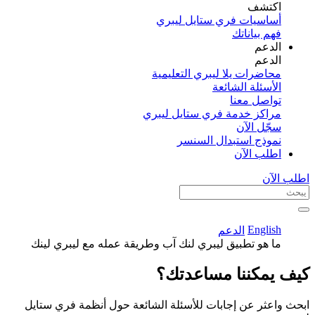
اكتشف​
أساسيات فري ستايل ليبري
فهم بياناتك
الدعم
الدعم
محاضرات يلا ليبري التعليمية
الأسئلة الشائعة
تواصل معنا
مراكز خدمة فري ستايل ليبري
سجّل الآن​
نموذج استبدال السنسر
اطلب الآن
اطلب الآن
English
الدعم
ما هو تطبيق ليبري لنك آب وطريقة عمله مع ليبري لينك
كيف يمكننا مساعدتك؟
ابحث واعثر عن إجابات للأسئلة الشائعة حول أنظمة فري ستايل