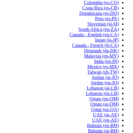
Colombia
(es-CO)
Costa Rica
(es-CR)
Dominicana
(es-DO)
Peru
(es-PE)
Slovenian
(sl-SI)
South Africa
(en-ZA)
Canada - English
(en-CA)
Japan
(ja-JP)
Canada - French
(fr-CA)
Denmark
(da-DK)
Malaysia
(en-MY)
India
(en-IN)
Mexico
(es-MX)
Taiwan
(zh-TW)
Jordan
(ar-JO)
Jordan
(en-JO)
Lebanon
(ar-LB)
Lebanon
(en-LB)
Oman
(en-OM)
Oman
(ar-OM)
Qatar
(en-QA)
UAE
(ar-AE)
UAE
(en-AE)
Bahrain
(en-BH)
Bahrain
(ar-BH)