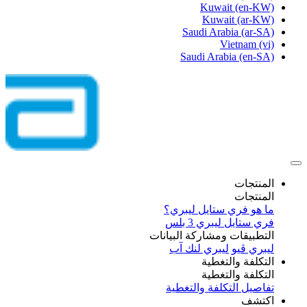
Kuwait
(en-KW)
Kuwait
(ar-KW)
Saudi Arabia
(ar-SA)
Vietnam
(vi)
Saudi Arabia
(en-SA)
المنتجات
المنتجات
ما هو فري ستايل ليبري؟
فري ستايل ليبري 3 بلس​
التطبيقات ومشاركة البيانات
ليبري ڤيو
ليبري لنك آب
التكلفة والتغطية
التكلفة والتغطية
تفاصيل التكلفة والتغطية
اكتشف​