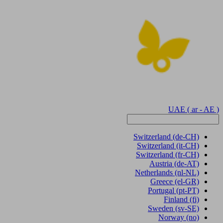
UAE
( ar - AE )
Switzerland
(de-CH)
Switzerland
(it-CH)
Switzerland
(fr-CH)
Austria
(de-AT)
Netherlands
(nl-NL)
Greece
(el-GR)
Portugal
(pt-PT)
Finland
(fi)
Sweden
(sv-SE)
Norway
(no)