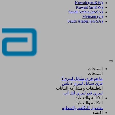
Kuwait
(en-KW)
Kuwait
(ar-KW)
Saudi Arabia
(ar-SA)
Vietnam
(vi)
Saudi Arabia
(en-SA)
المنتجات
المنتجات
ما هو فري ستايل ليبري؟
فري ستايل ليبري 2 بلس​
التطبيقات ومشاركة البيانات
ليبري ڤيو
ليبري لنك آب
التكلفة والتغطية
التكلفة والتغطية
تفاصيل التكلفة والتغطية
اكتشف​