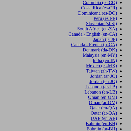
Colombia
(es-CO)
Costa Rica
(es-CR)
Dominicana
(es-DO)
Peru
(es-PE)
Slovenian
(sl-SI)
South Africa
(en-ZA)
Canada - English
(en-CA)
Japan
(ja-JP)
Canada - French
(fr-CA)
Denmark
(da-DK)
Malaysia
(en-MY)
India
(en-IN)
Mexico
(es-MX)
Taiwan
(zh-TW)
Jordan
(ar-JO)
Jordan
(en-JO)
Lebanon
(ar-LB)
Lebanon
(en-LB)
Oman
(en-OM)
Oman
(ar-OM)
Qatar
(en-QA)
Qatar
(ar-QA)
UAE
(en-AE)
Bahrain
(en-BH)
Bahrain
(ar-BH)