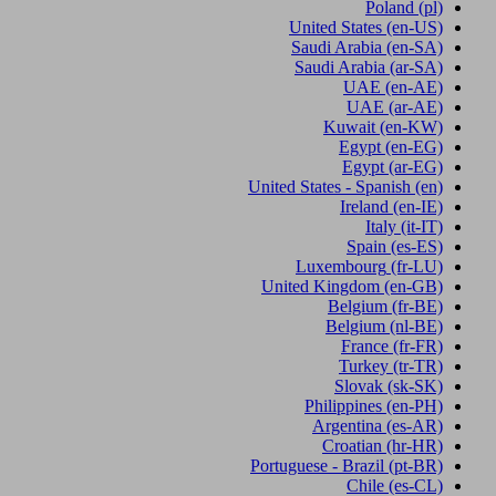
Poland
(pl)
United States
(en-US)
Saudi Arabia
(en-SA)
Saudi Arabia
(ar-SA)
UAE
(en-AE)
UAE
(ar-AE)
Kuwait
(en-KW)
Egypt
(en-EG)
Egypt
(ar-EG)
United States - Spanish
(en)
Ireland
(en-IE)
Italy
(it-IT)
Spain
(es-ES)
Luxembourg
(fr-LU)
United Kingdom
(en-GB)
Belgium
(fr-BE)
Belgium
(nl-BE)
France
(fr-FR)
Turkey
(tr-TR)
Slovak
(sk-SK)
Philippines
(en-PH)
Argentina
(es-AR)
Croatian
(hr-HR)
Portuguese - Brazil
(pt-BR)
Chile
(es-CL)