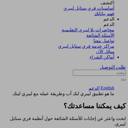
اكتشف​
أساسيات فري ستايل ليبري
فهم بياناتك
الدعم
الدعم
محاضرات يلا ليبري التعليمية
الأسئلة الشائعة
تواصل معنا
مراكز خدمة فري ستايل ليبري
سجّل الآن​
أماكن الشراء
طلب التوصيل
English
الدعم
ما هو تطبيق ليبري لنك آب وطريقة عمله مع ليبري لينك
كيف يمكننا مساعدتك؟
ابحث واعثر عن إجابات للأسئلة الشائعة حول أنظمة فري ستايل
ليبري.