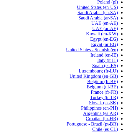
Poland
(pl)
United States
(en-US)
Saudi Arabia
(en-SA)
Saudi Arabia
(ar-SA)
UAE
(en-AE)
UAE
(ar-AE)
Kuwait
(en-KW)
Egypt
(en-EG)
Egypt
(ar-EG)
United States - Spanish
(en)
Ireland
(en-IE)
Italy
(it-IT)
Spain
(es-ES)
Luxembourg
(fr-LU)
United Kingdom
(en-GB)
Belgium
(fr-BE)
Belgium
(nl-BE)
France
(fr-FR)
Turkey
(tr-TR)
Slovak
(sk-SK)
Philippines
(en-PH)
Argentina
(es-AR)
Croatian
(hr-HR)
Portuguese - Brazil
(pt-BR)
Chile
(es-CL)