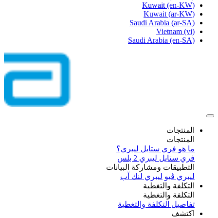
Kuwait
(en-KW)
Kuwait
(ar-KW)
Saudi Arabia
(ar-SA)
Vietnam
(vi)
Saudi Arabia
(en-SA)
المنتجات
المنتجات
ما هو فري ستايل ليبري؟
فري ستايل ليبري 2 بلس​
التطبيقات ومشاركة البيانات
ليبري ڤيو
ليبري لنك آب
التكلفة والتغطية
التكلفة والتغطية
تفاصيل التكلفة والتغطية
اكتشف​