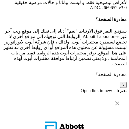
لأغراض توضيحية فقط و ليست بياناتأ و حالات مرضية حقيقية.
ADC-2669652 v3.0
مغادرة الصفحة؟
سيؤدي النقر فوق الارتباط "نعم" أدناه إلى نقلك إلى موقع ويب آخر
غير Abbott Laboratories. الروابط التي توجهك إلى مواقع أخرى لا
تخضع لسيطرة مختبرات أبوت. ولذلك ، فإن شركة أبوت لابوراتوريز
ليست مسؤولة عن محتوى هذه المواقع أو أي روابط أخرى قد تظهر
على هذا الموقع. توفر مختبرات أبوت هذه الروابط فقط من باب
المجاملة ، ولا يعني تضمين ارتباط موافقة مختبرات أبوت لهذه
الصفحة.
مغادرة الصفحة؟
لا
نعم
Open link in new tab