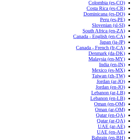
Colombia
(es-CO)
Costa Rica
(es-CR)
Dominicana
(es-DO)
Peru
(es-PE)
Slovenian
(sl-SI)
South Africa
(en-ZA)
Canada - English
(en-CA)
Japan
(ja-JP)
Canada - French
(fr-CA)
Denmark
(da-DK)
Malaysia
(en-MY)
India
(en-IN)
Mexico
(es-MX)
Taiwan
(zh-TW)
Jordan
(ar-JO)
Jordan
(en-JO)
Lebanon
(ar-LB)
Lebanon
(en-LB)
Oman
(en-OM)
Oman
(ar-OM)
Qatar
(en-QA)
Qatar
(ar-QA)
UAE
(ar-AE)
UAE
(en-AE)
Bahrain
(en-BH)