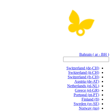
Bahrain
( ar - BH )
Switzerland
(de-CH)
Switzerland
(it-CH)
Switzerland
(fr-CH)
Austria
(de-AT)
Netherlands
(nl-NL)
Greece
(el-GR)
Portugal
(pt-PT)
Finland
(fi)
Sweden
(sv-SE)
Norway
(no)