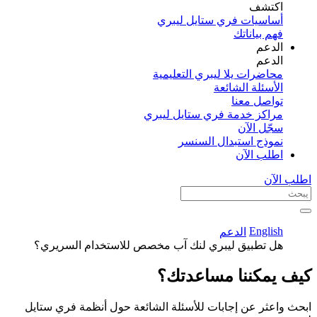
اكتشف​
أساسيات فري ستايل ليبري
فهم بياناتك
الدعم
الدعم
محاضرات يلا ليبري التعليمية
الأسئلة الشائعة
تواصل معنا
مراكز خدمة فري ستايل ليبري
سجّل الآن​
نموذج استبدال السنسر
اطلب الآن
اطلب الآن
English
الدعم
هل تطبيق ليبري لنك آب مخصص للاستخدام السريري؟
كيف يمكننا مساعدتك؟
ابحث واعثر عن إجابات للأسئلة الشائعة حول أنظمة فري ستايل