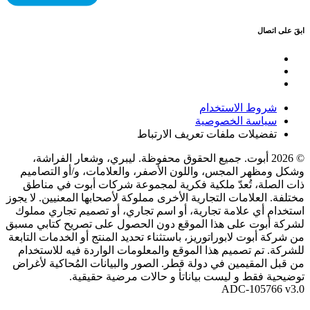
ابقَ على اتصال
شروط الاستخدام
سياسة الخصوصية
تفضيلات ملفات تعريف الارتباط
© 2026 أبوت. جميع الحقوق محفوظة. ليبري، وشعار الفراشة،
وشكل ومظهر المجس، واللون الأصفر، والعلامات، و/أو التصاميم
ذات الصلة، تُعدّ ملكية فكرية لمجموعة شركات أبوت في مناطق
مختلفة. العلامات التجارية الأخرى مملوكة لأصحابها المعنيين. لا يجوز
استخدام أي علامة تجارية، أو اسم تجاري، أو تصميم تجاري مملوك
لشركة أبوت على هذا الموقع دون الحصول على تصريح كتابي مسبق
من شركة أبوت لابوراتوريز، باستثناء تحديد المنتج أو الخدمات التابعة
للشركة. تم تصميم هذا الموقع والمعلومات الواردة فيه للاستخدام
من قبل المقيمين في دولة قطر. الصور والبيانات المُحاكية لأغراض
توضيحية فقط و ليست بياناتأ و حالات مرضية حقيقية.
ADC-105766 v3.0