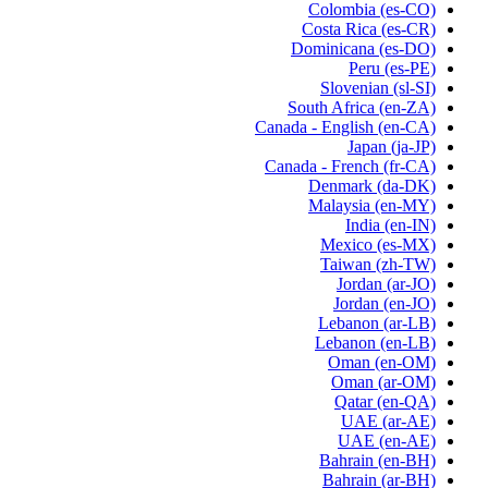
Colombia
(es-CO)
Costa Rica
(es-CR)
Dominicana
(es-DO)
Peru
(es-PE)
Slovenian
(sl-SI)
South Africa
(en-ZA)
Canada - English
(en-CA)
Japan
(ja-JP)
Canada - French
(fr-CA)
Denmark
(da-DK)
Malaysia
(en-MY)
India
(en-IN)
Mexico
(es-MX)
Taiwan
(zh-TW)
Jordan
(ar-JO)
Jordan
(en-JO)
Lebanon
(ar-LB)
Lebanon
(en-LB)
Oman
(en-OM)
Oman
(ar-OM)
Qatar
(en-QA)
UAE
(ar-AE)
UAE
(en-AE)
Bahrain
(en-BH)
Bahrain
(ar-BH)