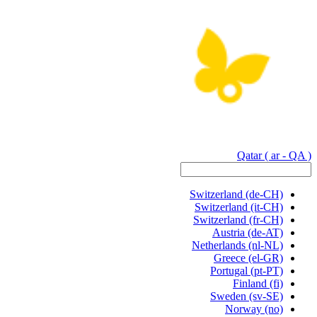
Qatar
( ar - QA )
Switzerland
(de-CH)
Switzerland
(it-CH)
Switzerland
(fr-CH)
Austria
(de-AT)
Netherlands
(nl-NL)
Greece
(el-GR)
Portugal
(pt-PT)
Finland
(fi)
Sweden
(sv-SE)
Norway
(no)