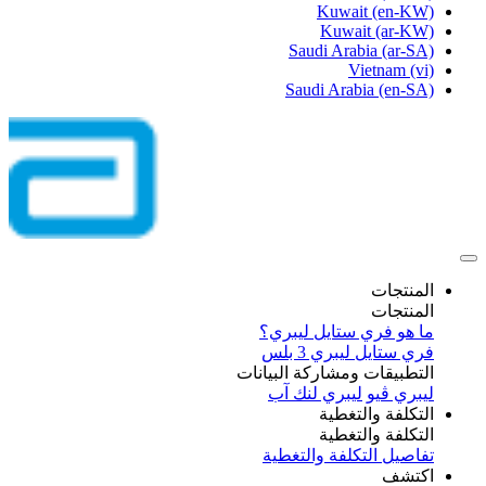
Kuwait
(en-KW)
Kuwait
(ar-KW)
Saudi Arabia
(ar-SA)
Vietnam
(vi)
Saudi Arabia
(en-SA)
المنتجات
المنتجات
ما هو فري ستايل ليبري؟
فري ستايل ليبري 3 بلس​
التطبيقات ومشاركة البيانات
ليبري ڤيو
ليبري لنك آب
التكلفة والتغطية
التكلفة والتغطية
تفاصيل التكلفة والتغطية
اكتشف​