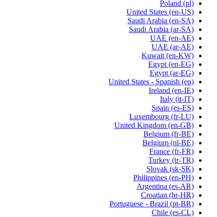
Poland
(pl)
United States
(en-US)
Saudi Arabia
(en-SA)
Saudi Arabia
(ar-SA)
UAE
(en-AE)
UAE
(ar-AE)
Kuwait
(en-KW)
Egypt
(en-EG)
Egypt
(ar-EG)
United States - Spanish
(en)
Ireland
(en-IE)
Italy
(it-IT)
Spain
(es-ES)
Luxembourg
(fr-LU)
United Kingdom
(en-GB)
Belgium
(fr-BE)
Belgium
(nl-BE)
France
(fr-FR)
Turkey
(tr-TR)
Slovak
(sk-SK)
Philippines
(en-PH)
Argentina
(es-AR)
Croatian
(hr-HR)
Portuguese - Brazil
(pt-BR)
Chile
(es-CL)