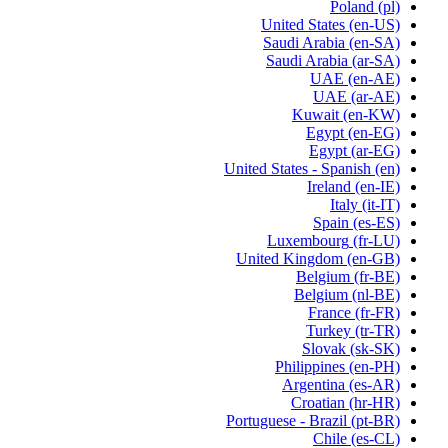
Poland
(pl)
United States
(en-US)
Saudi Arabia
(en-SA)
Saudi Arabia
(ar-SA)
UAE
(en-AE)
UAE
(ar-AE)
Kuwait
(en-KW)
Egypt
(en-EG)
Egypt
(ar-EG)
United States - Spanish
(en)
Ireland
(en-IE)
Italy
(it-IT)
Spain
(es-ES)
Luxembourg
(fr-LU)
United Kingdom
(en-GB)
Belgium
(fr-BE)
Belgium
(nl-BE)
France
(fr-FR)
Turkey
(tr-TR)
Slovak
(sk-SK)
Philippines
(en-PH)
Argentina
(es-AR)
Croatian
(hr-HR)
Portuguese - Brazil
(pt-BR)
Chile
(es-CL)