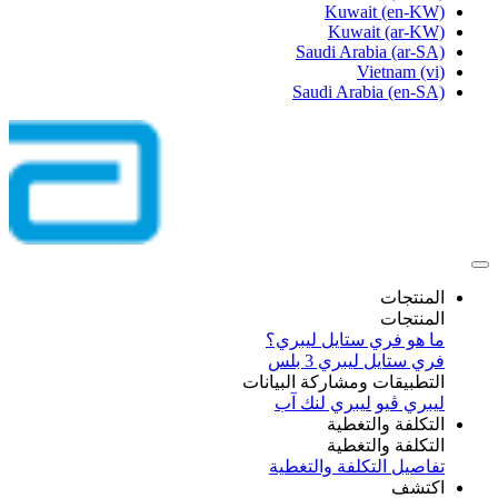
Kuwait
(en-KW)
Kuwait
(ar-KW)
Saudi Arabia
(ar-SA)
Vietnam
(vi)
Saudi Arabia
(en-SA)
المنتجات
المنتجات
ما هو فري ستايل ليبري؟
فري ستايل ليبري 3 بلس​
التطبيقات ومشاركة البيانات
ليبري ڤيو
ليبري لنك آب
التكلفة والتغطية
التكلفة والتغطية
تفاصيل التكلفة والتغطية
اكتشف​