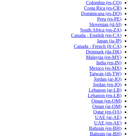
Colombia
(es-CO)
Costa Rica
(es-CR)
Dominicana
(es-DO)
Peru
(es-PE)
Slovenian
(sl-SI)
South Africa
(en-ZA)
Canada - English
(en-CA)
Japan
(ja-JP)
Canada - French
(fr-CA)
Denmark
(da-DK)
Malaysia
(en-MY)
India
(en-IN)
Mexico
(es-MX)
Taiwan
(zh-TW)
Jordan
(ar-JO)
Jordan
(en-JO)
Lebanon
(ar-LB)
Lebanon
(en-LB)
Oman
(en-OM)
Oman
(ar-OM)
Qatar
(en-QA)
UAE
(ar-AE)
UAE
(en-AE)
Bahrain
(en-BH)
Bahrain
(ar-BH)