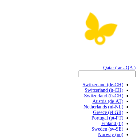
Qatar
( ar - QA )
Switzerland
(de-CH)
Switzerland
(it-CH)
Switzerland
(fr-CH)
Austria
(de-AT)
Netherlands
(nl-NL)
Greece
(el-GR)
Portugal
(pt-PT)
Finland
(fi)
Sweden
(sv-SE)
Norway
(no)