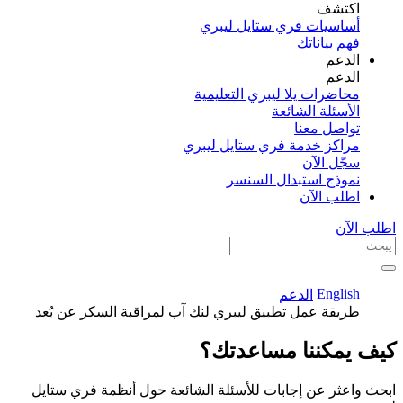
اكتشف​
أساسيات فري ستايل ليبري
فهم بياناتك
الدعم
الدعم
محاضرات يلا ليبري التعليمية
الأسئلة الشائعة
تواصل معنا
مراكز خدمة فري ستايل ليبري
سجّل الآن​
نموذج استبدال السنسر
اطلب الآن
اطلب الآن
English
الدعم
طريقة عمل تطبيق ليبري لنك آب لمراقبة السكر عن بُعد
كيف يمكننا مساعدتك؟
ابحث واعثر عن إجابات للأسئلة الشائعة حول أنظمة فري ستايل