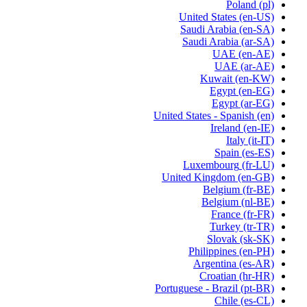
Poland
(pl)
United States
(en-US)
Saudi Arabia
(en-SA)
Saudi Arabia
(ar-SA)
UAE
(en-AE)
UAE
(ar-AE)
Kuwait
(en-KW)
Egypt
(en-EG)
Egypt
(ar-EG)
United States - Spanish
(en)
Ireland
(en-IE)
Italy
(it-IT)
Spain
(es-ES)
Luxembourg
(fr-LU)
United Kingdom
(en-GB)
Belgium
(fr-BE)
Belgium
(nl-BE)
France
(fr-FR)
Turkey
(tr-TR)
Slovak
(sk-SK)
Philippines
(en-PH)
Argentina
(es-AR)
Croatian
(hr-HR)
Portuguese - Brazil
(pt-BR)
Chile
(es-CL)