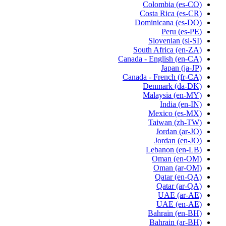
Colombia
(es-CO)
Costa Rica
(es-CR)
Dominicana
(es-DO)
Peru
(es-PE)
Slovenian
(sl-SI)
South Africa
(en-ZA)
Canada - English
(en-CA)
Japan
(ja-JP)
Canada - French
(fr-CA)
Denmark
(da-DK)
Malaysia
(en-MY)
India
(en-IN)
Mexico
(es-MX)
Taiwan
(zh-TW)
Jordan
(ar-JO)
Jordan
(en-JO)
Lebanon
(en-LB)
Oman
(en-OM)
Oman
(ar-OM)
Qatar
(en-QA)
Qatar
(ar-QA)
UAE
(ar-AE)
UAE
(en-AE)
Bahrain
(en-BH)
Bahrain
(ar-BH)