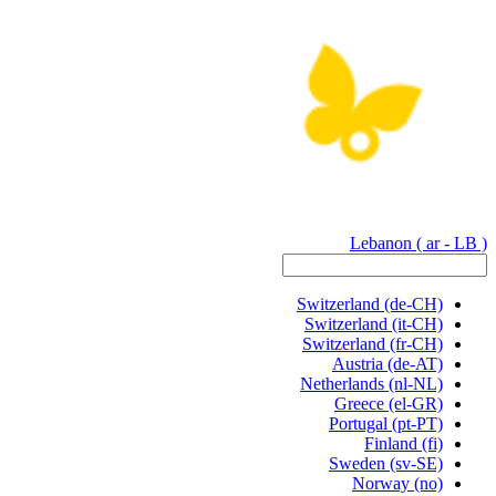
Lebanon
( ar - LB )
Switzerland
(de-CH)
Switzerland
(it-CH)
Switzerland
(fr-CH)
Austria
(de-AT)
Netherlands
(nl-NL)
Greece
(el-GR)
Portugal
(pt-PT)
Finland
(fi)
Sweden
(sv-SE)
Norway
(no)