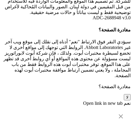
للشركة. تم تصميم هذا الموقع والمعلومات الواردة فيه للاستخدام
من قبل المقيمين في دولة لبنان. الصور والبيانات المُحاكية لأغراض
توضيحية فقط و ليست بياناتأ و حالات مرضية حقيقية.
ADC-2688948 v3.0
مغادرة الصفحة؟
سيؤدي النقر فوق الارتباط "نعم" أدناه إلى نقلك إلى موقع ويب آخر
غير Abbott Laboratories. الروابط التي توجهك إلى مواقع أخرى لا
تخضع لسيطرة مختبرات أبوت. ولذلك ، فإن شركة أبوت لابوراتوريز
ليست مسؤولة عن محتوى هذه المواقع أو أي روابط أخرى قد تظهر
على هذا الموقع. توفر مختبرات أبوت هذه الروابط فقط من باب
المجاملة ، ولا يعني تضمين ارتباط موافقة مختبرات أبوت لهذه
الصفحة.
مغادرة الصفحة؟
لا
نعم
Open link in new tab