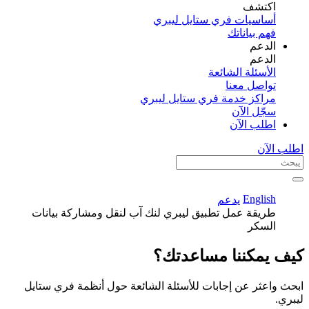
اكتشف​
أساسيات فري ستايل ليبري
فهم بياناتك
الدعم
الدعم
الأسئلة الشائعة
تواصل معنا
مراكز خدمة فري ستايل ليبري
سجّل الآن​
اطلب الآن
اطلب الآن
English
يدعم
طريقة عمل تطبيق ليبري لنك آب لنقل ومشاركة بيانات
السكر
كيف يمكننا مساعدتك؟
ابحث واعثر عن إجابات للأسئلة الشائعة حول أنظمة فري ستايل
ليبري.