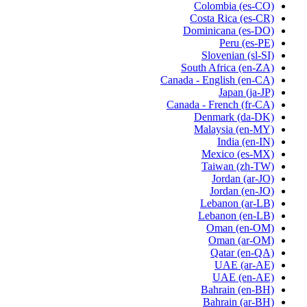
Colombia
(es-CO)
Costa Rica
(es-CR)
Dominicana
(es-DO)
Peru
(es-PE)
Slovenian
(sl-SI)
South Africa
(en-ZA)
Canada - English
(en-CA)
Japan
(ja-JP)
Canada - French
(fr-CA)
Denmark
(da-DK)
Malaysia
(en-MY)
India
(en-IN)
Mexico
(es-MX)
Taiwan
(zh-TW)
Jordan
(ar-JO)
Jordan
(en-JO)
Lebanon
(ar-LB)
Lebanon
(en-LB)
Oman
(en-OM)
Oman
(ar-OM)
Qatar
(en-QA)
UAE
(ar-AE)
UAE
(en-AE)
Bahrain
(en-BH)
Bahrain
(ar-BH)