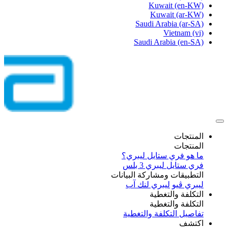
Kuwait
(en-KW)
Kuwait
(ar-KW)
Saudi Arabia
(ar-SA)
Vietnam
(vi)
Saudi Arabia
(en-SA)
المنتجات
المنتجات
ما هو فري ستايل ليبري؟
فري ستايل ليبري 3 بلس​
التطبيقات ومشاركة البيانات
ليبري ڤيو
ليبري لنك آب
التكلفة والتغطية
التكلفة والتغطية
تفاصيل التكلفة والتغطية
اكتشف​