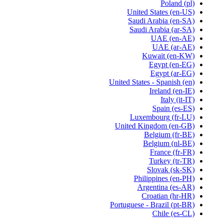
Poland
(pl)
United States
(en-US)
Saudi Arabia
(en-SA)
Saudi Arabia
(ar-SA)
UAE
(en-AE)
UAE
(ar-AE)
Kuwait
(en-KW)
Egypt
(en-EG)
Egypt
(ar-EG)
United States - Spanish
(en)
Ireland
(en-IE)
Italy
(it-IT)
Spain
(es-ES)
Luxembourg
(fr-LU)
United Kingdom
(en-GB)
Belgium
(fr-BE)
Belgium
(nl-BE)
France
(fr-FR)
Turkey
(tr-TR)
Slovak
(sk-SK)
Philippines
(en-PH)
Argentina
(es-AR)
Croatian
(hr-HR)
Portuguese - Brazil
(pt-BR)
Chile
(es-CL)