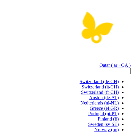
Qatar
( ar - QA )
Switzerland
(de-CH)
Switzerland
(it-CH)
Switzerland
(fr-CH)
Austria
(de-AT)
Netherlands
(nl-NL)
Greece
(el-GR)
Portugal
(pt-PT)
Finland
(fi)
Sweden
(sv-SE)
Norway
(no)