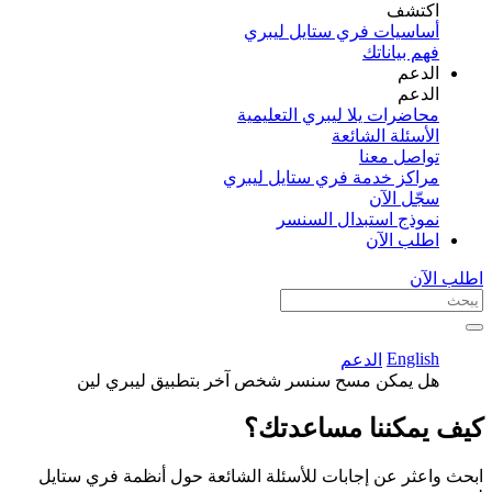
اكتشف​
أساسيات فري ستايل ليبري
فهم بياناتك
الدعم
الدعم
محاضرات يلا ليبري التعليمية
الأسئلة الشائعة
تواصل معنا
مراكز خدمة فري ستايل ليبري
سجّل الآن​
نموذج استبدال السنسر
اطلب الآن
اطلب الآن
English
الدعم
هل يمكن مسح سنسر شخص آخر بتطبيق ليبري لين
كيف يمكننا مساعدتك؟
ابحث واعثر عن إجابات للأسئلة الشائعة حول أنظمة فري ستايل