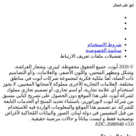
ابقَ على اتصال
شروط الاستخدام
سياسة الخصوصية
تفضيلات ملفات تعريف الارتباط
© 2026 أبوت. جميع الحقوق محفوظة. ليبري، وشعار الفراشة،
وشكل ومظهر المجس، واللون الأصفر، والعلامات، و/أو التصاميم
ذات الصلة، تُعدّ ملكية فكرية لمجموعة شركات أبوت في مناطق
مختلفة. العلامات التجارية الأخرى مملوكة لأصحابها المعنيين. لا يجوز
استخدام أي علامة تجارية، أو اسم تجاري، أو تصميم تجاري مملوك
لشركة أبوت على هذا الموقع دون الحصول على تصريح كتابي مسبق
من شركة أبوت لابوراتوريز، باستثناء تحديد المنتج أو الخدمات التابعة
للشركة. تم تصميم هذا الموقع والمعلومات الواردة فيه للاستخدام
من قبل المقيمين في دولة لبنان. الصور والبيانات المُحاكية لأغراض
توضيحية فقط و ليست بياناتأ و حالات مرضية حقيقية.
ADC-2688948 v3.0