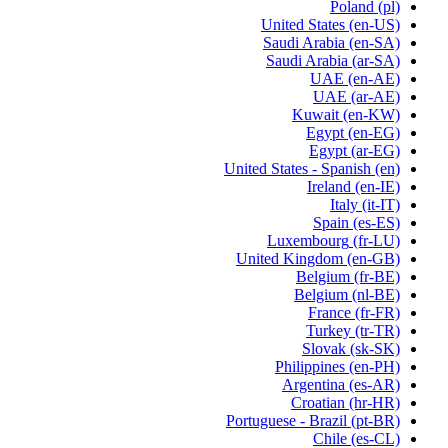
Poland
(pl)
United States
(en-US)
Saudi Arabia
(en-SA)
Saudi Arabia
(ar-SA)
UAE
(en-AE)
UAE
(ar-AE)
Kuwait
(en-KW)
Egypt
(en-EG)
Egypt
(ar-EG)
United States - Spanish
(en)
Ireland
(en-IE)
Italy
(it-IT)
Spain
(es-ES)
Luxembourg
(fr-LU)
United Kingdom
(en-GB)
Belgium
(fr-BE)
Belgium
(nl-BE)
France
(fr-FR)
Turkey
(tr-TR)
Slovak
(sk-SK)
Philippines
(en-PH)
Argentina
(es-AR)
Croatian
(hr-HR)
Portuguese - Brazil
(pt-BR)
Chile
(es-CL)