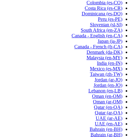
Colombia
(es-CO)
Costa Rica
(es-CR)
Dominicana
(es-DO)
Peru
(es-PE)
Slovenian
(sl-SI)
South Africa
(en-ZA)
Canada - English
(en-CA)
Japan
(ja-JP)
Canada - French
(fr-CA)
Denmark
(da-DK)
Malaysia
(en-MY)
India
(en-IN)
Mexico
(es-MX)
Taiwan
(zh-TW)
Jordan
(ar-JO)
Jordan
(en-JO)
Lebanon
(en-LB)
Oman
(en-OM)
Oman
(ar-OM)
Qatar
(en-QA)
Qatar
(ar-QA)
UAE
(ar-AE)
UAE
(en-AE)
Bahrain
(en-BH)
Bahrain
(ar-BH)