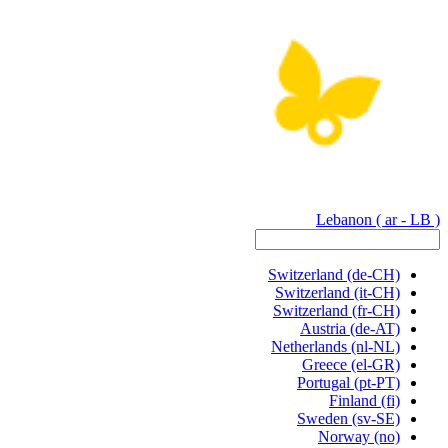
Lebanon
( ar - LB )
Switzerland
(de-CH)
Switzerland
(it-CH)
Switzerland
(fr-CH)
Austria
(de-AT)
Netherlands
(nl-NL)
Greece
(el-GR)
Portugal
(pt-PT)
Finland
(fi)
Sweden
(sv-SE)
Norway
(no)