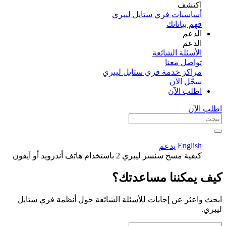
اكتشف​
أساسيات فري ستايل ليبري
فهم بياناتك
الدعم
الدعم
الأسئلة الشائعة
تواصل معنا
مراكز خدمة فري ستايل ليبري
سجّل الآن​
اطلب الآن
اطلب الآن
English
يدعم
كيفية مسح سنسر ليبري 2 باستخدام هاتف أندرويد أو آيفون
كيف يمكننا مساعدتك؟
ابحث واعثر عن إجابات للأسئلة الشائعة حول أنظمة فري ستايل
ليبري.