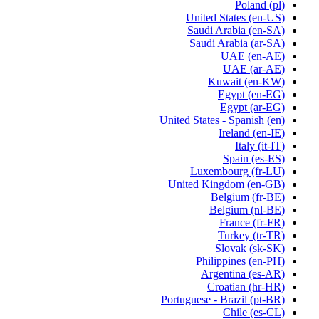
Poland
(pl)
United States
(en-US)
Saudi Arabia
(en-SA)
Saudi Arabia
(ar-SA)
UAE
(en-AE)
UAE
(ar-AE)
Kuwait
(en-KW)
Egypt
(en-EG)
Egypt
(ar-EG)
United States - Spanish
(en)
Ireland
(en-IE)
Italy
(it-IT)
Spain
(es-ES)
Luxembourg
(fr-LU)
United Kingdom
(en-GB)
Belgium
(fr-BE)
Belgium
(nl-BE)
France
(fr-FR)
Turkey
(tr-TR)
Slovak
(sk-SK)
Philippines
(en-PH)
Argentina
(es-AR)
Croatian
(hr-HR)
Portuguese - Brazil
(pt-BR)
Chile
(es-CL)