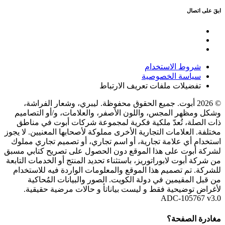
ابقَ على اتصال
شروط الاستخدام
سياسة الخصوصية
تفضيلات ملفات تعريف الارتباط
© 2026 أبوت. جميع الحقوق محفوظة. ليبري، وشعار الفراشة،
وشكل ومظهر المجس، واللون الأصفر، والعلامات، و/أو التصاميم
ذات الصلة، تُعدّ ملكية فكرية لمجموعة شركات أبوت في مناطق
مختلفة. العلامات التجارية الأخرى مملوكة لأصحابها المعنيين. لا يجوز
استخدام أي علامة تجارية، أو اسم تجاري، أو تصميم تجاري مملوك
لشركة أبوت على هذا الموقع دون الحصول على تصريح كتابي مسبق
من شركة أبوت لابوراتوريز، باستثناء تحديد المنتج أو الخدمات التابعة
للشركة. تم تصميم هذا الموقع والمعلومات الواردة فيه للاستخدام
من قبل المقيمين في دولة الكويت. الصور والبيانات المُحاكية
لأغراض توضيحية فقط و ليست بياناتأ و حالات مرضية حقيقية.
ADC-105767 v3.0
مغادرة الصفحة؟