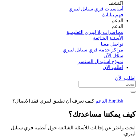
اكتشف​
أساسيات فري ستايل ليبري
فهم بياناتك
الدعم
الدعم
محاضرات يلا ليبري التعليمية
الأسئلة الشائعة
تواصل معنا
مراكز خدمة فري ستايل ليبري
سجّل الآن​
نموذج استبدال السنسر
اطلب الآن
اطلب الآن
English
الدعم
كيف تعرف أن تطبيق ليبري فقد الاتصال؟
كيف يمكننا مساعدتك؟
ابحث واعثر عن إجابات للأسئلة الشائعة حول أنظمة فري ستايل
ليبري.