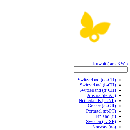
Kuwait
( ar - KW )
Switzerland
(de-CH)
Switzerland
(it-CH)
Switzerland
(fr-CH)
Austria
(de-AT)
Netherlands
(nl-NL)
Greece
(el-GR)
Portugal
(pt-PT)
Finland
(fi)
Sweden
(sv-SE)
Norway
(no)