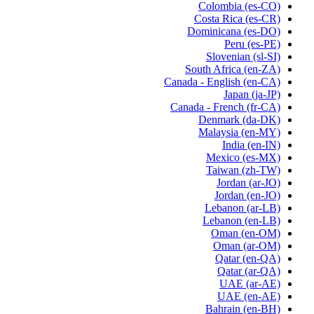
Colombia
(es-CO)
Costa Rica
(es-CR)
Dominicana
(es-DO)
Peru
(es-PE)
Slovenian
(sl-SI)
South Africa
(en-ZA)
Canada - English
(en-CA)
Japan
(ja-JP)
Canada - French
(fr-CA)
Denmark
(da-DK)
Malaysia
(en-MY)
India
(en-IN)
Mexico
(es-MX)
Taiwan
(zh-TW)
Jordan
(ar-JO)
Jordan
(en-JO)
Lebanon
(ar-LB)
Lebanon
(en-LB)
Oman
(en-OM)
Oman
(ar-OM)
Qatar
(en-QA)
Qatar
(ar-QA)
UAE
(ar-AE)
UAE
(en-AE)
Bahrain
(en-BH)