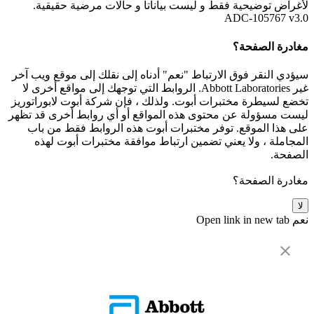
لأغراض توضيحية فقط و ليست بياناتأ و حالات مرضية حقيقية.
ADC-105767 v3.0
مغادرة الصفحة؟
سيؤدي النقر فوق الارتباط "نعم" أدناه إلى نقلك إلى موقع ويب آخر
غير Abbott Laboratories. الروابط التي توجهك إلى مواقع أخرى لا
تخضع لسيطرة مختبرات أبوت. ولذلك ، فإن شركة أبوت لابوراتوريز
ليست مسؤولة عن محتوى هذه المواقع أو أي روابط أخرى قد تظهر
على هذا الموقع. توفر مختبرات أبوت هذه الروابط فقط من باب
المجاملة ، ولا يعني تضمين ارتباط موافقة مختبرات أبوت لهذه
الصفحة.
مغادرة الصفحة؟
لا
نعم
Open link in new tab