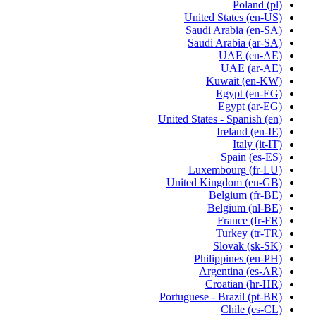
Poland
(pl)
United States
(en-US)
Saudi Arabia
(en-SA)
Saudi Arabia
(ar-SA)
UAE
(en-AE)
UAE
(ar-AE)
Kuwait
(en-KW)
Egypt
(en-EG)
Egypt
(ar-EG)
United States - Spanish
(en)
Ireland
(en-IE)
Italy
(it-IT)
Spain
(es-ES)
Luxembourg
(fr-LU)
United Kingdom
(en-GB)
Belgium
(fr-BE)
Belgium
(nl-BE)
France
(fr-FR)
Turkey
(tr-TR)
Slovak
(sk-SK)
Philippines
(en-PH)
Argentina
(es-AR)
Croatian
(hr-HR)
Portuguese - Brazil
(pt-BR)
Chile
(es-CL)