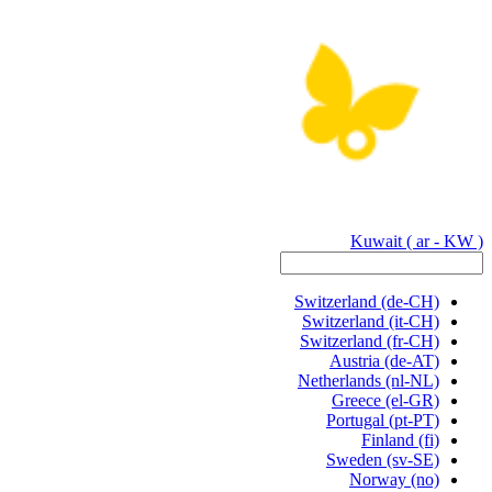
Kuwait
( ar - KW )
Switzerland
(de-CH)
Switzerland
(it-CH)
Switzerland
(fr-CH)
Austria
(de-AT)
Netherlands
(nl-NL)
Greece
(el-GR)
Portugal
(pt-PT)
Finland
(fi)
Sweden
(sv-SE)
Norway
(no)