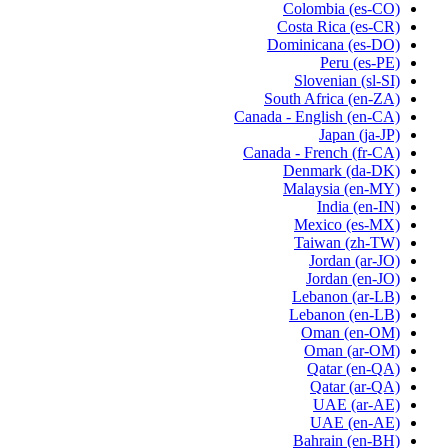
Colombia
(es-CO)
Costa Rica
(es-CR)
Dominicana
(es-DO)
Peru
(es-PE)
Slovenian
(sl-SI)
South Africa
(en-ZA)
Canada - English
(en-CA)
Japan
(ja-JP)
Canada - French
(fr-CA)
Denmark
(da-DK)
Malaysia
(en-MY)
India
(en-IN)
Mexico
(es-MX)
Taiwan
(zh-TW)
Jordan
(ar-JO)
Jordan
(en-JO)
Lebanon
(ar-LB)
Lebanon
(en-LB)
Oman
(en-OM)
Oman
(ar-OM)
Qatar
(en-QA)
Qatar
(ar-QA)
UAE
(ar-AE)
UAE
(en-AE)
Bahrain
(en-BH)