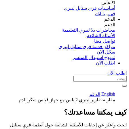
اكتشف​
أساسيات فري ستايل ليبري
فهم بياناتك
الدعم
الدعم
محاضرات يلا ليبري التعليمية
الأسئلة الشائعة
تواصل معنا
مراكز خدمة فري ستايل ليبري
سجّل الآن​
نموذج استبدال السنسر
اطلب الآن
اطلب الآن
English
الدعم
مقارنة تقارير ليبري 2 بلس مع جهاز قياس سكر الدم
كيف يمكننا مساعدتك؟
ابحث واعثر عن إجابات للأسئلة الشائعة حول أنظمة فري ستايل