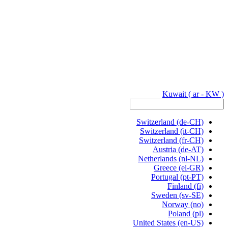
Kuwait
( ar - KW )
Switzerland
(de-CH)
Switzerland
(it-CH)
Switzerland
(fr-CH)
Austria
(de-AT)
Netherlands
(nl-NL)
Greece
(el-GR)
Portugal
(pt-PT)
Finland
(fi)
Sweden
(sv-SE)
Norway
(no)
Poland
(pl)
United States
(en-US)