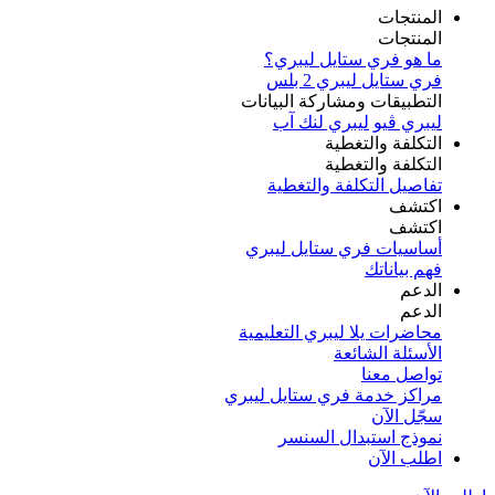
المنتجات
المنتجات
ما هو فري ستايل ليبري؟
فري ستايل ليبري 2 بلس​
التطبيقات ومشاركة البيانات
ليبري ڤيو
ليبري لنك آب
التكلفة والتغطية
التكلفة والتغطية
تفاصيل التكلفة والتغطية
اكتشف​
اكتشف​
أساسيات فري ستايل ليبري
فهم بياناتك
الدعم
الدعم
محاضرات يلا ليبري التعليمية
الأسئلة الشائعة
تواصل معنا
مراكز خدمة فري ستايل ليبري
سجّل الآن​
نموذج استبدال السنسر
اطلب الآن