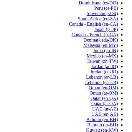
Dominicana
(es-DO)
Peru
(es-PE)
Slovenian
(sl-SI)
South Africa
(en-ZA)
Canada - English
(en-CA)
Japan
(ja-JP)
Canada - French
(fr-CA)
Denmark
(da-DK)
Malaysia
(en-MY)
India
(en-IN)
Mexico
(es-MX)
Taiwan
(zh-TW)
Jordan
(ar-JO)
Jordan
(en-JO)
Lebanon
(ar-LB)
Lebanon
(en-LB)
Oman
(en-OM)
Oman
(ar-OM)
Qatar
(en-QA)
Qatar
(ar-QA)
UAE
(ar-AE)
UAE
(en-AE)
Bahrain
(en-BH)
Bahrain
(ar-BH)
Kuwait
(en-KW)