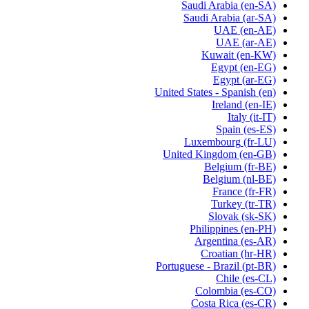
Saudi Arabia
(en-SA)
Saudi Arabia
(ar-SA)
UAE
(en-AE)
UAE
(ar-AE)
Kuwait
(en-KW)
Egypt
(en-EG)
Egypt
(ar-EG)
United States - Spanish
(en)
Ireland
(en-IE)
Italy
(it-IT)
Spain
(es-ES)
Luxembourg
(fr-LU)
United Kingdom
(en-GB)
Belgium
(fr-BE)
Belgium
(nl-BE)
France
(fr-FR)
Turkey
(tr-TR)
Slovak
(sk-SK)
Philippines
(en-PH)
Argentina
(es-AR)
Croatian
(hr-HR)
Portuguese - Brazil
(pt-BR)
Chile
(es-CL)
Colombia
(es-CO)
Costa Rica
(es-CR)