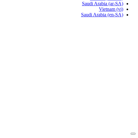
Saudi Arabia
(ar-SA)
Vietnam
(vi)
Saudi Arabia
(en-SA)