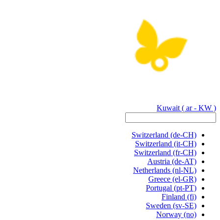
Kuwait
( ar - KW )
Switzerland
(de-CH)
Switzerland
(it-CH)
Switzerland
(fr-CH)
Austria
(de-AT)
Netherlands
(nl-NL)
Greece
(el-GR)
Portugal
(pt-PT)
Finland
(fi)
Sweden
(sv-SE)
Norway
(no)