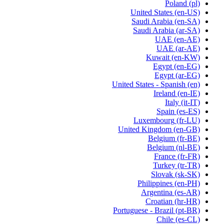
Poland
(pl)
United States
(en-US)
Saudi Arabia
(en-SA)
Saudi Arabia
(ar-SA)
UAE
(en-AE)
UAE
(ar-AE)
Kuwait
(en-KW)
Egypt
(en-EG)
Egypt
(ar-EG)
United States - Spanish
(en)
Ireland
(en-IE)
Italy
(it-IT)
Spain
(es-ES)
Luxembourg
(fr-LU)
United Kingdom
(en-GB)
Belgium
(fr-BE)
Belgium
(nl-BE)
France
(fr-FR)
Turkey
(tr-TR)
Slovak
(sk-SK)
Philippines
(en-PH)
Argentina
(es-AR)
Croatian
(hr-HR)
Portuguese - Brazil
(pt-BR)
Chile
(es-CL)