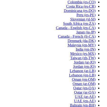
Colombia
(es-CO)
Costa Rica
(es-CR)
Dominicana
(es-DO)
Peru
(es-PE)
Slovenian
(sl-SI)
South Africa
(en-ZA)
Canada - English
(en-CA)
Japan
(ja-JP)
Canada - French
(fr-CA)
Denmark
(da-DK)
Malaysia
(en-MY)
India
(en-IN)
Mexico
(es-MX)
Taiwan
(zh-TW)
Jordan
(ar-JO)
Jordan
(en-JO)
Lebanon
(ar-LB)
Lebanon
(en-LB)
Oman
(en-OM)
Oman
(ar-OM)
Qatar
(en-QA)
Qatar
(ar-QA)
UAE
(ar-AE)
UAE
(en-AE)
Bahrain
(en-BH)