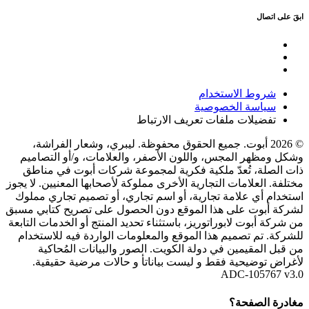
ابقَ على اتصال
شروط الاستخدام
سياسة الخصوصية
تفضيلات ملفات تعريف الارتباط
© 2026 أبوت. جميع الحقوق محفوظة. ليبري، وشعار الفراشة،
وشكل ومظهر المجس، واللون الأصفر، والعلامات، و/أو التصاميم
ذات الصلة، تُعدّ ملكية فكرية لمجموعة شركات أبوت في مناطق
مختلفة. العلامات التجارية الأخرى مملوكة لأصحابها المعنيين. لا يجوز
استخدام أي علامة تجارية، أو اسم تجاري، أو تصميم تجاري مملوك
لشركة أبوت على هذا الموقع دون الحصول على تصريح كتابي مسبق
من شركة أبوت لابوراتوريز، باستثناء تحديد المنتج أو الخدمات التابعة
للشركة. تم تصميم هذا الموقع والمعلومات الواردة فيه للاستخدام
من قبل المقيمين في دولة الكويت. الصور والبيانات المُحاكية
لأغراض توضيحية فقط و ليست بياناتأ و حالات مرضية حقيقية.
ADC-105767 v3.0
مغادرة الصفحة؟