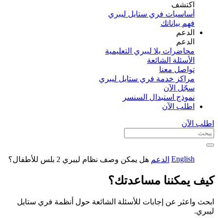
اكتشف​
أساسيات فري ستايل ليبري
فهم بياناتك
الدعم
الدعم
محاضرات يلا ليبري التعليمية
الأسئلة الشائعة
تواصل معنا
مراكز خدمة فري ستايل ليبري
سجّل الآن​
نموذج استبدال السنسر
اطلب الآن
اطلب الآن
English
الدعم
هل يمكن وصف نظام ليبري 2 بلس للأطفال؟
كيف يمكننا مساعدتك؟
ابحث واعثر عن إجابات للأسئلة الشائعة حول أنظمة فري ستايل
ليبري.