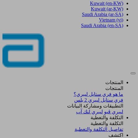
Kuwait
(en-KW)
Kuwait
(ar-KW)
Saudi Arabia
(ar-SA)
Vietnam
(vi)
Saudi Arabia
(en-SA)
المنتجات
المنتجات
ما هو فري ستايل ليبري؟
فري ستايل ليبري 2 بلس​
التطبيقات ومشاركة البيانات
ليبري ڤيو
ليبري لنك آب
التكلفة والتغطية
التكلفة والتغطية
تفاصيل التكلفة والتغطية
اكتشف​