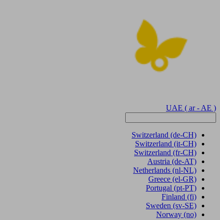
UAE
( ar - AE )
Switzerland
(de-CH)
Switzerland
(it-CH)
Switzerland
(fr-CH)
Austria
(de-AT)
Netherlands
(nl-NL)
Greece
(el-GR)
Portugal
(pt-PT)
Finland
(fi)
Sweden
(sv-SE)
Norway
(no)