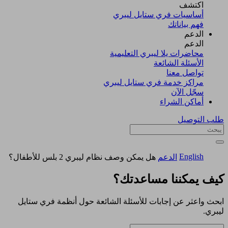
اكتشف​
أساسيات فري ستايل ليبري
فهم بياناتك
الدعم
الدعم
محاضرات يلا ليبري التعليمية
الأسئلة الشائعة
تواصل معنا
مراكز خدمة فري ستايل ليبري
سجّل الآن​
أماكن الشراء
طلب التوصيل
English
الدعم
هل يمكن وصف نظام ليبري 2 بلس للأطفال؟
كيف يمكننا مساعدتك؟
ابحث واعثر عن إجابات للأسئلة الشائعة حول أنظمة فري ستايل
ليبري.