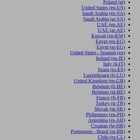
Poland
(pl)
United States
(en-US)
Saudi Arabia
(en-SA)
Saudi Arabia
(ar-SA)
UAE
(en-AE)
UAE
(ar-AE)
Kuwait
(en-KW)
Egypt
(en-EG)
Egypt
(ar-EG)
United States - Spanish
(en)
Ireland
(en-IE)
Italy
(it-IT)
Spain
(es-ES)
Luxembourg
(fr-LU)
United Kingdom
(en-GB)
Belgium
(fr-BE)
Belgium
(nl-BE)
France
(fr-FR)
Turkey
(tr-TR)
Slovak
(sk-SK)
Philippines
(en-PH)
Argentina
(es-AR)
Croatian
(hr-HR)
Portuguese - Brazil
(pt-BR)
Chile
(es-CL)