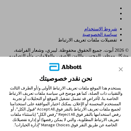
شروط الاستخدام
سياسة الخصوصية
تفضيلات ملفات تعريف الارتباط
© 2026 أبوت. جميع الحقوق محفوظة. ليبري، وشعار الفراشة،
وشكل ومظهر المجس، واللون الأصفر، والعلامات، و/أو التصاميم
ذات الصلة، تُعدّ ملكية فكرية لمجموعة شركات أبوت في مناطق
مختلفة. العلامات التجارية الأخرى مملوكة لأصحابها المعنيين. لا يجوز
استخدام أي علامة تجارية، أو اسم تجاري، أو تصميم تجاري مملوك
نحن نقدر خصوصيتك
لشركة أبوت على هذا الموقع دون الحصول على تصريح كتابي مسبق
من شركة أبوت لابوراتوريز، باستثناء تحديد المنتج أو الخدمات التابعة
يستخدم هذا الموقع ملفات تعريف الارتباط الأولى و/أو الطرف الثالث
للشركة. تم تصميم هذا الموقع والمعلومات الواردة فيه للاستخدام
والتقنيات ذات الصلة، كما هو موضح في سياسة ملفات تعريف الارتباط
من قبل المقيمين في الإمارات العربية المتحدة. الصور والبيانات
الخاصة بنا، لأغراض قد تشمل تشغيل الموقع أو التحليلات أو تجربة
المُحاكية لأغراض توضيحية فقط و ليست بياناتأ و حالات مرضية
المستخدم المحسنة أو الإعلان. يمكنك اختيار الموافقة على استخدامنا
حقيقية.
لجميع ملفات تعريف الارتباط بالنقر فوق Accept All "قبول الكل"، أو
ADC-122480 v2.0
رفض استخدامها بالنقر فوق Reject All "رفض الكل" (باستثناء ملفات
MOHAP UM9J5F84-221025 Expiry 21/10/2026
تعريف الارتباط المطلوبة، والتي لا يمكن رفضها) أو إدارة تفضيلاتك
الخاصة عن طريق النقر فوق Manage Choices "إدارة الخيارات".
مغادرة الصفحة؟