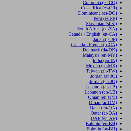
Colombia
(es-CO)
Costa Rica
(es-CR)
Dominicana
(es-DO)
Peru
(es-PE)
Slovenian
(sl-SI)
South Africa
(en-ZA)
Canada - English
(en-CA)
Japan
(ja-JP)
Canada - French
(fr-CA)
Denmark
(da-DK)
Malaysia
(en-MY)
India
(en-IN)
Mexico
(es-MX)
Taiwan
(zh-TW)
Jordan
(ar-JO)
Jordan
(en-JO)
Lebanon
(ar-LB)
Lebanon
(en-LB)
Oman
(en-OM)
Oman
(ar-OM)
Qatar
(en-QA)
Qatar
(ar-QA)
UAE
(en-AE)
Bahrain
(en-BH)
Bahrain
(ar-BH)