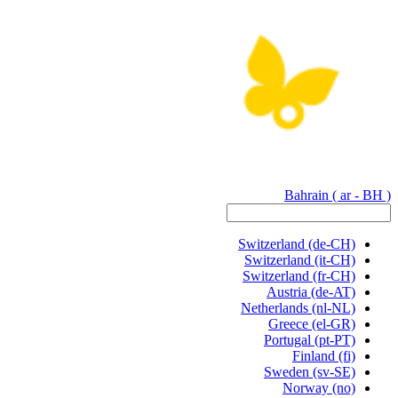
Bahrain
( ar - BH )
Switzerland
(de-CH)
Switzerland
(it-CH)
Switzerland
(fr-CH)
Austria
(de-AT)
Netherlands
(nl-NL)
Greece
(el-GR)
Portugal
(pt-PT)
Finland
(fi)
Sweden
(sv-SE)
Norway
(no)