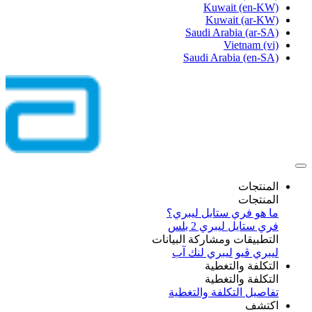
Kuwait
(en-KW)
Kuwait
(ar-KW)
Saudi Arabia
(ar-SA)
Vietnam
(vi)
Saudi Arabia
(en-SA)
المنتجات
المنتجات
ما هو فري ستايل ليبري؟
فري ستايل ليبري 2 بلس​
التطبيقات ومشاركة البيانات
ليبري ڤيو
ليبري لنك آب
التكلفة والتغطية
التكلفة والتغطية
تفاصيل التكلفة والتغطية
اكتشف​