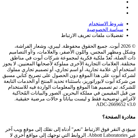
شروط الاستخدام
سياسة الخصوصية
تفضيلات ملفات تعريف الارتباط
© 2026 أبوت. جميع الحقوق محفوظة. ليبري، وشعار الفراشة،
وشكل ومظهر المجس، واللون الأصفر، والعلامات، و/أو التصاميم
ذات الصلة، تُعدّ ملكية فكرية لمجموعة شركات أبوت في مناطق
مختلفة. العلامات التجارية الأخرى مملوكة لأصحابها المعنيين. لا يجوز
استخدام أي علامة تجارية، أو اسم تجاري، أو تصميم تجاري مملوك
لشركة أبوت على هذا الموقع دون الحصول على تصريح كتابي مسبق
من شركة أبوت لابوراتوريز، باستثناء تحديد المنتج أو الخدمات التابعة
للشركة. تم تصميم هذا الموقع والمعلومات الواردة فيه للاستخدام
من قبل المقيمين في مملكة البحرين. الصور والبيانات المُحاكية
لأغراض توضيحية فقط و ليست بياناتأ و حالات مرضية حقيقية.
ADC-2669652 v3.0
مغادرة الصفحة؟
سيؤدي النقر فوق الارتباط "نعم" أدناه إلى نقلك إلى موقع ويب آخر
غير Abbott Laboratories. الروابط التي توجهك إلى مواقع أخرى لا