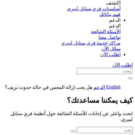
اكتشف​
أساسيات فري ستايل ليبري
فهم بياناتك
الدعم
الدعم
الأسئلة الشائعة
تواصل معنا
مراكز خدمة فري ستايل ليبري
سجّل الآن​
اطلب الآن
اطلب الآن
English
الدعم
هل يجب إزالة المجس في حالة حدوث نزيف؟
كيف يمكننا مساعدتك؟
ابحث واعثر عن إجابات للأسئلة الشائعة حول أنظمة فري ستايل
ليبري.