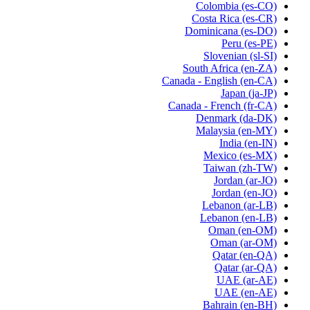
Colombia
(es-CO)
Costa Rica
(es-CR)
Dominicana
(es-DO)
Peru
(es-PE)
Slovenian
(sl-SI)
South Africa
(en-ZA)
Canada - English
(en-CA)
Japan
(ja-JP)
Canada - French
(fr-CA)
Denmark
(da-DK)
Malaysia
(en-MY)
India
(en-IN)
Mexico
(es-MX)
Taiwan
(zh-TW)
Jordan
(ar-JO)
Jordan
(en-JO)
Lebanon
(ar-LB)
Lebanon
(en-LB)
Oman
(en-OM)
Oman
(ar-OM)
Qatar
(en-QA)
Qatar
(ar-QA)
UAE
(ar-AE)
UAE
(en-AE)
Bahrain
(en-BH)