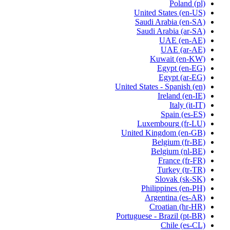
Poland
(pl)
United States
(en-US)
Saudi Arabia
(en-SA)
Saudi Arabia
(ar-SA)
UAE
(en-AE)
UAE
(ar-AE)
Kuwait
(en-KW)
Egypt
(en-EG)
Egypt
(ar-EG)
United States - Spanish
(en)
Ireland
(en-IE)
Italy
(it-IT)
Spain
(es-ES)
Luxembourg
(fr-LU)
United Kingdom
(en-GB)
Belgium
(fr-BE)
Belgium
(nl-BE)
France
(fr-FR)
Turkey
(tr-TR)
Slovak
(sk-SK)
Philippines
(en-PH)
Argentina
(es-AR)
Croatian
(hr-HR)
Portuguese - Brazil
(pt-BR)
Chile
(es-CL)