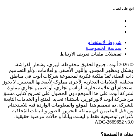
ابقَ على اتصال
شروط الاستخدام
سياسة الخصوصية
تفضيلات ملفات تعريف الارتباط
© 2026 أبوت. جميع الحقوق محفوظة. ليبري، وشعار الفراشة،
وشكل ومظهر المجس، واللون الأصفر، والعلامات، و/أو التصاميم
ذات الصلة، تُعدّ ملكية فكرية لمجموعة شركات أبوت في مناطق
مختلفة. العلامات التجارية الأخرى مملوكة لأصحابها المعنيين. لا يجوز
استخدام أي علامة تجارية، أو اسم تجاري، أو تصميم تجاري مملوك
لشركة أبوت على هذا الموقع دون الحصول على تصريح كتابي مسبق
من شركة أبوت لابوراتوريز، باستثناء تحديد المنتج أو الخدمات التابعة
للشركة. تم تصميم هذا الموقع والمعلومات الواردة فيه للاستخدام
من قبل المقيمين في مملكة البحرين. الصور والبيانات المُحاكية
لأغراض توضيحية فقط و ليست بياناتأ و حالات مرضية حقيقية.
ADC-2669652 v3.0
مغادرة الصفحة؟