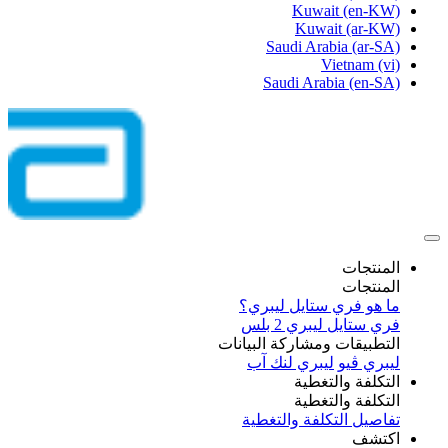
Kuwait
(en-KW)
Kuwait
(ar-KW)
Saudi Arabia
(ar-SA)
Vietnam
(vi)
Saudi Arabia
(en-SA)
المنتجات
المنتجات
ما هو فري ستايل ليبري؟
فري ستايل ليبري 2 بلس​
التطبيقات ومشاركة البيانات
ليبري ڤيو
ليبري لنك آب
التكلفة والتغطية
التكلفة والتغطية
تفاصيل التكلفة والتغطية
اكتشف​