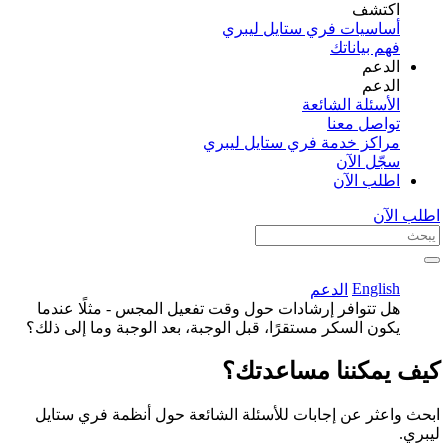
اكتشف​
أساسيات فري ستايل ليبري
فهم بياناتك
الدعم
الدعم
الأسئلة الشائعة
تواصل معنا
مراكز خدمة فري ستايل ليبري
سجّل الآن​
اطلب الآن
اطلب الآن
English
الدعم
هل تتوافر إرشادات حول وقت تفعيل المجس - مثلًا عندما
يكون السكر مستقرًا، قبل الوجبة، بعد الوجبة وما إلى ذلك؟
كيف يمكننا مساعدتك؟
ابحث واعثر عن إجابات للأسئلة الشائعة حول أنظمة فري ستايل
ليبري.