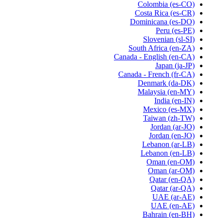
Colombia
(es-CO)
Costa Rica
(es-CR)
Dominicana
(es-DO)
Peru
(es-PE)
Slovenian
(sl-SI)
South Africa
(en-ZA)
Canada - English
(en-CA)
Japan
(ja-JP)
Canada - French
(fr-CA)
Denmark
(da-DK)
Malaysia
(en-MY)
India
(en-IN)
Mexico
(es-MX)
Taiwan
(zh-TW)
Jordan
(ar-JO)
Jordan
(en-JO)
Lebanon
(ar-LB)
Lebanon
(en-LB)
Oman
(en-OM)
Oman
(ar-OM)
Qatar
(en-QA)
Qatar
(ar-QA)
UAE
(ar-AE)
UAE
(en-AE)
Bahrain
(en-BH)