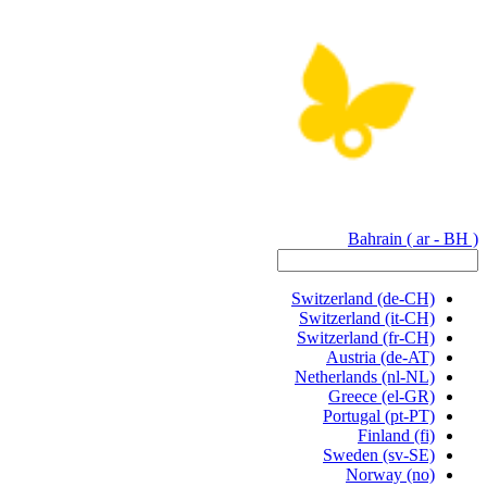
Bahrain
( ar - BH )
Switzerland
(de-CH)
Switzerland
(it-CH)
Switzerland
(fr-CH)
Austria
(de-AT)
Netherlands
(nl-NL)
Greece
(el-GR)
Portugal
(pt-PT)
Finland
(fi)
Sweden
(sv-SE)
Norway
(no)