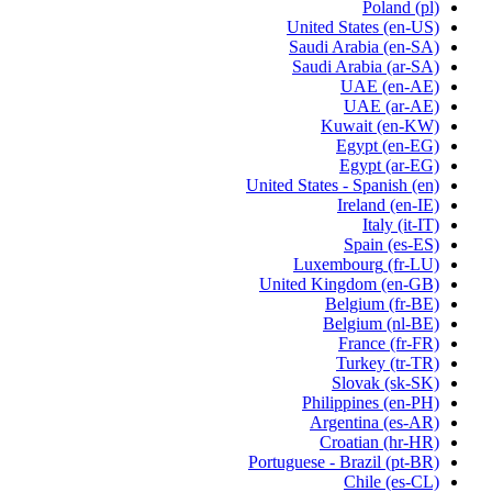
Poland
(pl)
United States
(en-US)
Saudi Arabia
(en-SA)
Saudi Arabia
(ar-SA)
UAE
(en-AE)
UAE
(ar-AE)
Kuwait
(en-KW)
Egypt
(en-EG)
Egypt
(ar-EG)
United States - Spanish
(en)
Ireland
(en-IE)
Italy
(it-IT)
Spain
(es-ES)
Luxembourg
(fr-LU)
United Kingdom
(en-GB)
Belgium
(fr-BE)
Belgium
(nl-BE)
France
(fr-FR)
Turkey
(tr-TR)
Slovak
(sk-SK)
Philippines
(en-PH)
Argentina
(es-AR)
Croatian
(hr-HR)
Portuguese - Brazil
(pt-BR)
Chile
(es-CL)