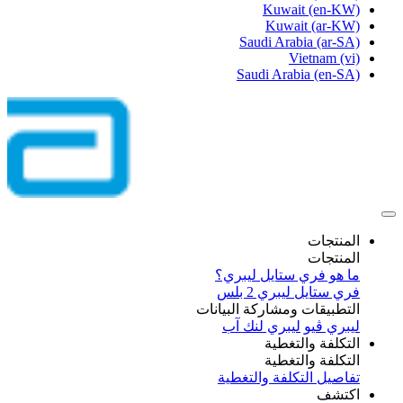
Kuwait
(en-KW)
Kuwait
(ar-KW)
Saudi Arabia
(ar-SA)
Vietnam
(vi)
Saudi Arabia
(en-SA)
المنتجات
المنتجات
ما هو فري ستايل ليبري؟
فري ستايل ليبري 2 بلس​
التطبيقات ومشاركة البيانات
ليبري ڤيو
ليبري لنك آب
التكلفة والتغطية
التكلفة والتغطية
تفاصيل التكلفة والتغطية
اكتشف​