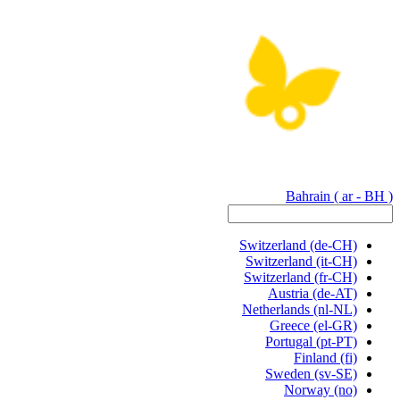
Bahrain
( ar - BH )
Switzerland
(de-CH)
Switzerland
(it-CH)
Switzerland
(fr-CH)
Austria
(de-AT)
Netherlands
(nl-NL)
Greece
(el-GR)
Portugal
(pt-PT)
Finland
(fi)
Sweden
(sv-SE)
Norway
(no)