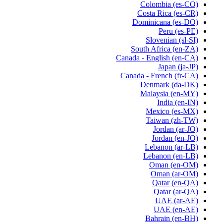
Colombia
(es-CO)
Costa Rica
(es-CR)
Dominicana
(es-DO)
Peru
(es-PE)
Slovenian
(sl-SI)
South Africa
(en-ZA)
Canada - English
(en-CA)
Japan
(ja-JP)
Canada - French
(fr-CA)
Denmark
(da-DK)
Malaysia
(en-MY)
India
(en-IN)
Mexico
(es-MX)
Taiwan
(zh-TW)
Jordan
(ar-JO)
Jordan
(en-JO)
Lebanon
(ar-LB)
Lebanon
(en-LB)
Oman
(en-OM)
Oman
(ar-OM)
Qatar
(en-QA)
Qatar
(ar-QA)
UAE
(ar-AE)
UAE
(en-AE)
Bahrain
(en-BH)