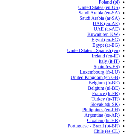
Poland
(pl)
United States
(en-US)
Saudi Arabia
(en-SA)
Saudi Arabia
(ar-SA)
UAE
(en-AE)
UAE
(ar-AE)
Kuwait
(en-KW)
Egypt
(en-EG)
Egypt
(ar-EG)
United States - Spanish
(en)
Ireland
(en-IE)
Italy
(it-IT)
Spain
(es-ES)
Luxembourg
(fr-LU)
United Kingdom
(en-GB)
Belgium
(fr-BE)
Belgium
(nl-BE)
France
(fr-FR)
Turkey
(tr-TR)
Slovak
(sk-SK)
Philippines
(en-PH)
Argentina
(es-AR)
Croatian
(hr-HR)
Portuguese - Brazil
(pt-BR)
Chile
(es-CL)