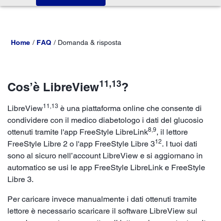
Home
FAQ
Domanda & risposta
11,13
Cos’è LibreView
?
11,13
LibreView
è una piattaforma online che consente di
condividere con il medico diabetologo i dati del glucosio
8,9
ottenuti tramite l'app FreeStyle LibreLink
, il lettore
12
FreeStyle Libre 2 o l'app FreeStyle Libre 3
. I tuoi dati
sono al sicuro nell’account LibreView e si aggiornano in
automatico se usi le app FreeStyle LibreLink e FreeStyle
Libre 3.
Per caricare invece manualmente i dati ottenuti tramite
lettore è necessario scaricare il software LibreView sul