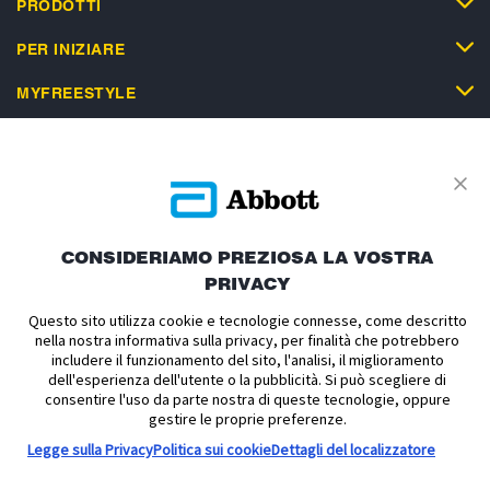
PRODOTTI
PER INIZIARE
MYFREESTYLE
SUPPORTO
CONSIDERIAMO PREZIOSA LA VOSTRA
PRIVACY
Informativa Privacy
Condizioni d'uso
Condizioni di vendita
Politica sui cookie
Dichiarazione di accessibilità
Questo sito utilizza cookie e tecnologie connesse, come descritto
nella nostra informativa sulla privacy, per finalità che potrebbero
Informativa sul Data Act
Cookie Preferenze
includere il funzionamento del sito, l'analisi, il miglioramento
dell'esperienza dell'utente o la pubblicità. Si può scegliere di
consentire l'uso da parte nostra di queste tecnologie, oppure
FreeStyle Libre 2, FreeStyle Libre 2 Plus, FreeStyle Libre 3, FreeStyle Libre 3
Plus, FreeStyle LibreLink e LibreView sono dispositivi medici CE 2797.
gestire le proprie preferenze.
Leggere attentamente le avvertenze e le istruzioni per l'uso. L’involucro del
Legge sulla Privacy
Politica sui cookie
Dettagli del localizzatore
sensore, FreeStyle, Libre, e i marchi correlati sono marchi di Abbott.
Gli altri marchi sono proprietà dei loro rispettivi titolari. Immagini unicamente