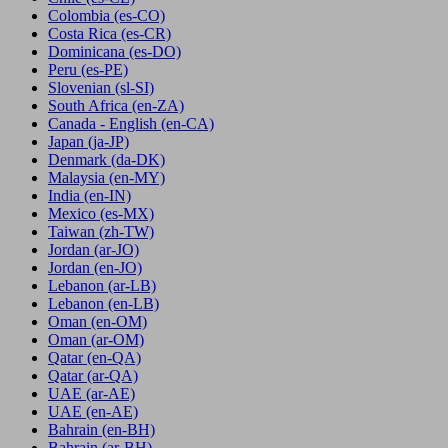
Colombia
(es-CO)
Costa Rica
(es-CR)
Dominicana
(es-DO)
Peru
(es-PE)
Slovenian
(sl-SI)
South Africa
(en-ZA)
Canada - English
(en-CA)
Japan
(ja-JP)
Denmark
(da-DK)
Malaysia
(en-MY)
India
(en-IN)
Mexico
(es-MX)
Taiwan
(zh-TW)
Jordan
(ar-JO)
Jordan
(en-JO)
Lebanon
(ar-LB)
Lebanon
(en-LB)
Oman
(en-OM)
Oman
(ar-OM)
Qatar
(en-QA)
Qatar
(ar-QA)
UAE
(ar-AE)
UAE
(en-AE)
Bahrain
(en-BH)
Bahrain
(ar-BH)