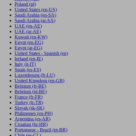
Poland
(pl)
United States
(en-US)
Saudi Arabia
(en-SA)
Saudi Arabia
(ar-SA)
UAE
(en-AE)
UAE
(ar-AE)
Kuwait
(en-KW)
Egypt
(en-EG)
Egypt
(ar-EG)
United States - Spanish
(en)
Ireland
(en-IE)
Italy
(it-IT)
Spain
(es-ES)
Luxembourg
(fr-LU)
United Kingdom
(en-GB)
Belgium
(fr-BE)
Belgium
(nl-BE)
France
(fr-FR)
Turkey
(tr-TR)
Slovak
(sk-SK)
Philippines
(en-PH)
Argentina
(es-AR)
Croatian
(hr-HR)
Portuguese - Brazil
(pt-BR)
Chile
(es-CL)