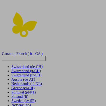
Canada - French
( fr - CA )
Switzerland
(de-CH)
Switzerland
(it-CH)
Switzerland
(fr-CH)
Austria
(de-AT)
Netherlands
(nl-NL)
Greece
(el-GR)
Portugal
(pt-PT)
Finland
(fi)
Sweden
(sv-SE)
Norway
(no)